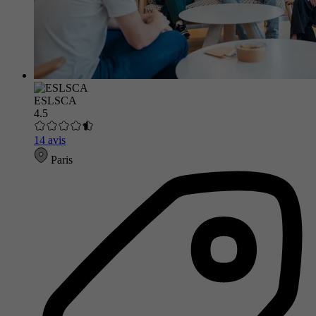
ESLSCA
4.5
14 avis
Paris