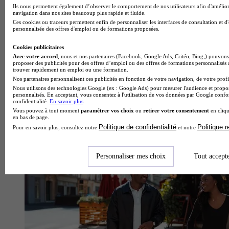
Ils nous permettent également d’observer le comportement de nos utilisateurs afin d'amélior
navigation dans nos sites beaucoup plus rapide et fluide.
Ces cookies ou traceurs permettent enfin de personnaliser les interfaces de consultation et d
personnalisée des offres d'emploi ou de formations proposées.
Cookies publicitaires
Avec votre accord
, nous et nos partenaires (Facebook, Google Ads, Critéo, Bing,) pouvons 
proposer des publicités pour des offres d’emploi ou des offres de formations personnalisés
trouver rapidement un emploi ou une formation.
Nos partenaires personnalisent ces publicités en fonction de votre navigation, de votre profil
Nous utilisons des technologies Google (ex : Google Ads) pour mesurer l'audience et propos
personnalisés. En acceptant, vous consentez à l'utilisation de vos données par Google conf
confidentialité.
En savoir plus
Vous pouvez à tout moment
paramétrer vos choix
ou
retirer votre consentement
en cliqu
en bas de page.
École de gestion et de commerce
Politique de confidentialité
Politique 
Pour en savoir plus, consultez notre
et notre
Voir l’établissement
Personnaliser mes choix
Tout accept