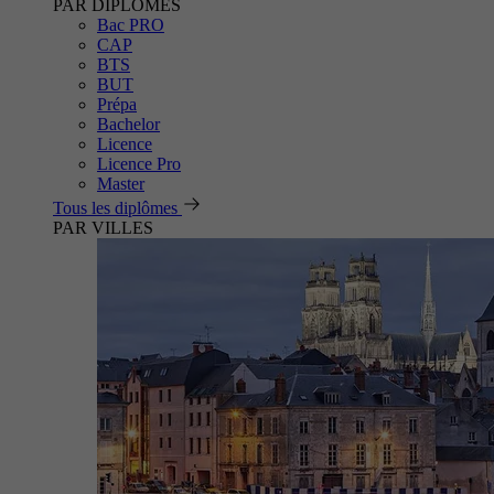
PAR DIPLÔMES
Bac PRO
CAP
BTS
BUT
Prépa
Bachelor
Licence
Licence Pro
Master
Tous les diplômes
PAR VILLES