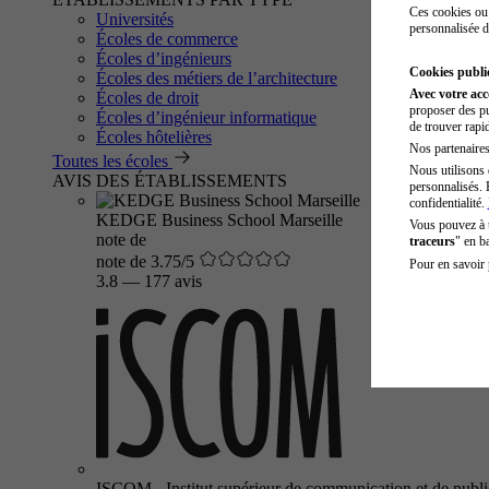
Ces cookies ou 
Universités
personnalisée d
Écoles de commerce
Écoles d’ingénieurs
Cookies public
Écoles des métiers de l’architecture
Avec votre ac
Écoles de droit
proposer des pu
Écoles d’ingénieur informatique
de trouver rapi
Écoles hôtelières
Nos partenaires 
Toutes les écoles
Nous utilisons 
AVIS DES ÉTABLISSEMENTS
personnalisés. 
confidentialité.
KEDGE Business School Marseille
Vous pouvez à
note de
traceurs
" en b
note de 3.75/5
Pour en savoir 
3.8
—
177 avis
ISCOM - Institut supérieur de communication et de public