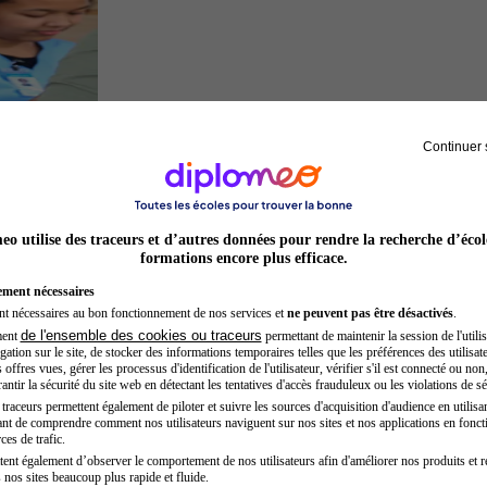
Continuer 
Secrétaire médicale
o utilise des traceurs et d’autres données pour rendre la recherche d’écol
formations encore plus efficace.
ement nécessaires
nt nécessaires au bon fonctionnement de nos services et
ne peuvent pas être désactivés
.
de l'ensemble des cookies ou traceurs
ment
permettant de maintenir la session de l'utilis
ation sur le site, de stocker des informations temporaires telles que les préférences des utilisate
offres vues, gérer les processus d'identification de l'utilisateur, vérifier s'il est connecté ou non,
ntir la sécurité du site web en détectant les tentatives d'accès frauduleux ou les violations de sé
raceurs permettent également de piloter et suivre les sources d'acquisition d'audience en utilisan
nt de comprendre comment nos utilisateurs naviguent sur nos sites et nos applications en fonct
Développeur web
ces de trafic.
tent également d’observer le comportement de nos utilisateurs afin d'améliorer nos produits et r
 nos sites beaucoup plus rapide et fluide.