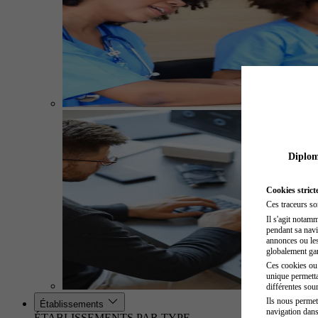
Diplome
Cookies strict
Ces traceurs so
Il s'agit notam
pendant sa navig
annonces ou les 
globalement gara
Ces cookies ou t
unique permetta
différentes sour
Ils nous permet
Établissements
navigation dans
ÉTABLISSEMENTS PAR TYPE