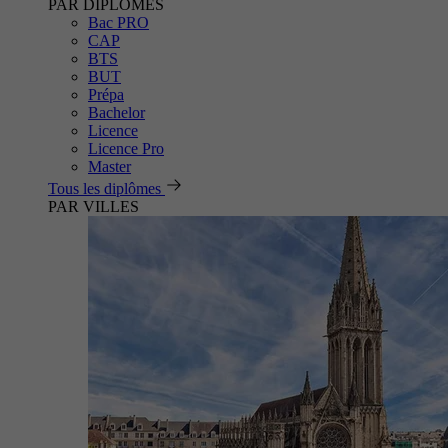
PAR DIPLÔMES
Bac PRO
CAP
BTS
BUT
Prépa
Bachelor
Licence
Licence Pro
Master
Tous les diplômes
PAR VILLES