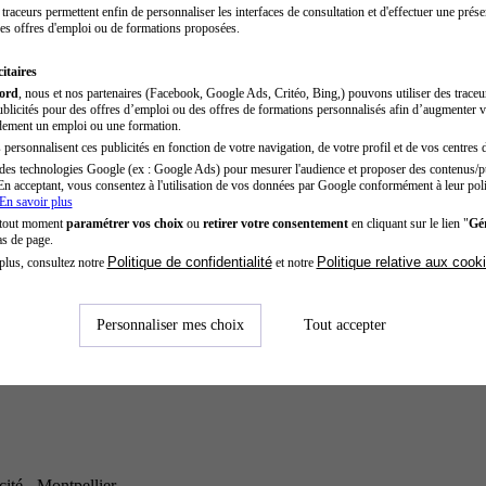
traceurs permettent enfin de personnaliser les interfaces de consultation et d'effectuer une prése
es offres d'emploi ou de formations proposées.
itaires
cord
, nous et nos partenaires (Facebook, Google Ads, Critéo, Bing,) pouvons utiliser des trace
blicités pour des offres d’emploi ou des offres de formations personnalisés afin d’augmenter v
dement un emploi ou une formation.
personnalisent ces publicités en fonction de votre navigation, de votre profil et de vos centres d
des technologies Google (ex : Google Ads) pour mesurer l'audience et proposer des contenus/pu
En acceptant, vous consentez à l'utilisation de vos données par Google conformément à leur poli
En savoir plus
 tout moment
paramétrer vos choix
ou
retirer votre consentement
en cliquant sur le lien "
Gér
as de page.
Politique de confidentialité
Politique relative aux cook
plus, consultez notre
et notre
Personnaliser mes choix
Tout accepter
ité - Montpellier