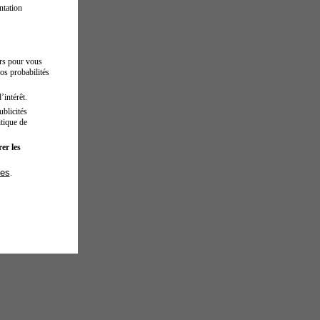
ntation
urs pour vous
os probabilités
’intérêt.
blicités
tique de
er les
ies
.