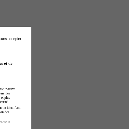
sans accepter
es et de
ateur active
urs, les
 et plus
curité.
t un identifiant
ion des
endre la