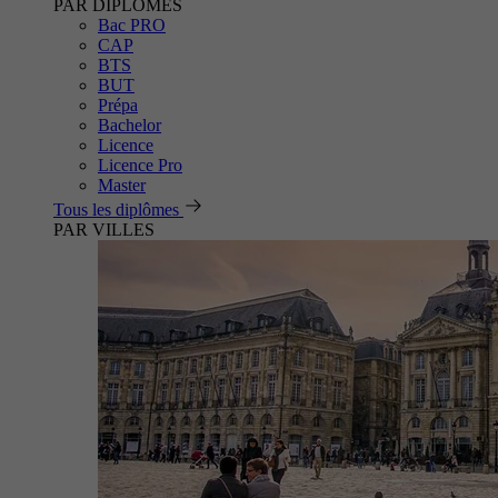
PAR DIPLÔMES
Bac PRO
CAP
BTS
BUT
Prépa
Bachelor
Licence
Licence Pro
Master
Tous les diplômes
PAR VILLES