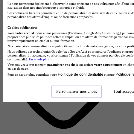
Ils nous permettent également d’observer le comportement de nos utilisateurs afin d'amélior
6 avis
navigation dans nos sites beaucoup plus rapide et fluide.
Ces cookies ou traceurs permettent enfin de personnaliser les interfaces de consultation et d
Lille
personnalisée des offres d'emploi ou de formations proposées.
Cookies publicitaires
Avec votre accord
, nous et nos partenaires (Facebook, Google Ads, Critéo, Bing,) pouvons 
proposer des publicités pour des offres d’emploi ou des offres de formations personnalisés
trouver rapidement un emploi ou une formation.
Nos partenaires personnalisent ces publicités en fonction de votre navigation, de votre profil
Nous utilisons des technologies Google (ex : Google Ads) pour mesurer l'audience et propos
personnalisés. En acceptant, vous consentez à l'utilisation de vos données par Google conf
confidentialité.
En savoir plus
Vous pouvez à tout moment
paramétrer vos choix
ou
retirer votre consentement
en cliqu
en bas de page.
Politique de confidentialité
Politique 
Pour en savoir plus, consultez notre
et notre
Personnaliser mes choix
Tout accept