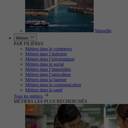
Marseille
Métiers
PAR FILIÈRES
Métiers dans le commerce
Métiers dans l’industrie
Métiers dans l’informatique
Métiers dans le social
Métiers dans l’immobilier
Métiers dans l’agriculture
Métiers dans la banque
Métiers dans la communication
Métiers dans la santé
Tous les métiers
MÉTIERS LES PLUS RECHERCHÉS