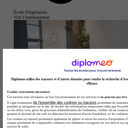
École d'ingénieurs
Voir l’établissement
Diplomeo utilise des traceurs et d’autres données pour rendre la recherche d’éco
efficace.
Cookies strictement nécessaires
Ces traceurs sont nécessaires au bon fonctionnement de nos services et
ne peuvent pas être 
de l'ensemble des cookies ou traceurs
Il s'agit notamment
permettant de maintenir 
pendant sa navigation sur le site, de stocker des informations temporaires telles que les préf
ou les offres vues, gérer les processus d'identification de l'utilisateur, vérifier s'il est conn
garantir la sécurité du site web en détectant les tentatives d'accès frauduleux ou les violation
ESTICE
Ces cookies ou traceurs permettent également de piloter et suivre les sources d'acquisition d'
3.7
unique permettant de comprendre comment nos utilisateurs naviguent sur nos sites et nos ap
sources de trafic.