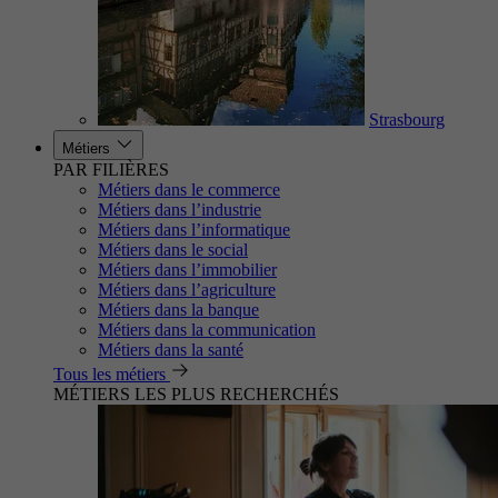
Strasbourg
Métiers
PAR FILIÈRES
Métiers dans le commerce
Métiers dans l’industrie
Métiers dans l’informatique
Métiers dans le social
Métiers dans l’immobilier
Métiers dans l’agriculture
Métiers dans la banque
Métiers dans la communication
Métiers dans la santé
Tous les métiers
MÉTIERS LES PLUS RECHERCHÉS