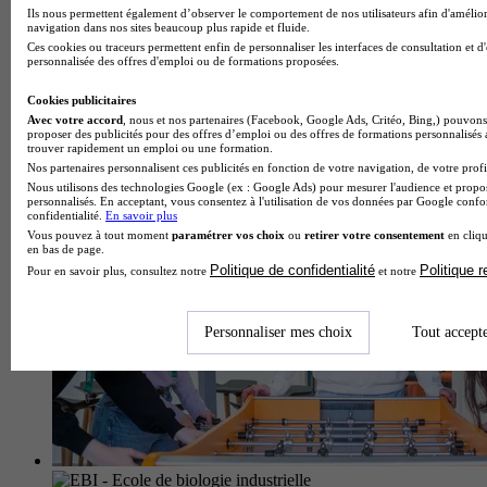
Ils nous permettent également d’observer le comportement de nos utilisateurs afin d'amélior
navigation dans nos sites beaucoup plus rapide et fluide.
Ces cookies ou traceurs permettent enfin de personnaliser les interfaces de consultation et d
personnalisée des offres d'emploi ou de formations proposées.
Classes préparatoires aux concours
Cookies publicitaires
Voir l’établissement
Avec votre accord
, nous et nos partenaires (Facebook, Google Ads, Critéo, Bing,) pouvons 
proposer des publicités pour des offres d’emploi ou des offres de formations personnalisés
trouver rapidement un emploi ou une formation.
Nos partenaires personnalisent ces publicités en fonction de votre navigation, de votre profil
Nous utilisons des technologies Google (ex : Google Ads) pour mesurer l'audience et propos
personnalisés. En acceptant, vous consentez à l'utilisation de vos données par Google conf
confidentialité.
En savoir plus
Vous pouvez à tout moment
paramétrer vos choix
ou
retirer votre consentement
en cliqu
en bas de page.
Politique de confidentialité
Politique 
Pour en savoir plus, consultez notre
et notre
Personnaliser mes choix
Tout accept