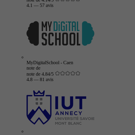
4.1
—
57 avis
MyDigitalSchool - Caen
note de
note de 4.84/5
4.8
—
81 avis