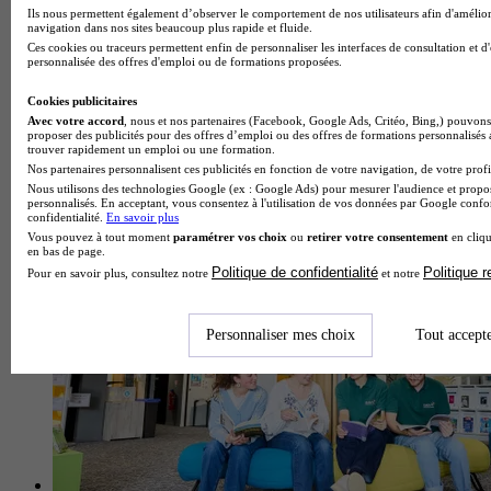
Ils nous permettent également d’observer le comportement de nos utilisateurs afin d'amélior
navigation dans nos sites beaucoup plus rapide et fluide.
Ces cookies ou traceurs permettent enfin de personnaliser les interfaces de consultation et d
personnalisée des offres d'emploi ou de formations proposées.
Cookies publicitaires
Design, Graphisme, 3D, Vidéo, Mode
Avec votre accord
, nous et nos partenaires (Facebook, Google Ads, Critéo, Bing,) pouvons 
proposer des publicités pour des offres d’emploi ou des offres de formations personnalisés
Voir l’établissement
trouver rapidement un emploi ou une formation.
Nos partenaires personnalisent ces publicités en fonction de votre navigation, de votre profil
Nous utilisons des technologies Google (ex : Google Ads) pour mesurer l'audience et propos
personnalisés. En acceptant, vous consentez à l'utilisation de vos données par Google conf
confidentialité.
En savoir plus
Vous pouvez à tout moment
paramétrer vos choix
ou
retirer votre consentement
en cliqu
en bas de page.
Politique de confidentialité
Politique 
Pour en savoir plus, consultez notre
et notre
Personnaliser mes choix
Tout accept