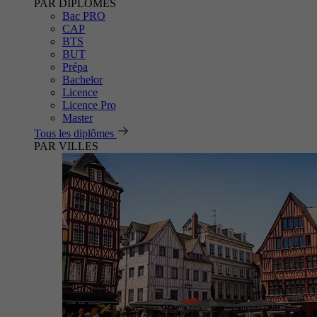
PAR DIPLÔMES
Bac PRO
CAP
BTS
BUT
Prépa
Bachelor
Licence
Licence Pro
Master
Tous les diplômes
PAR VILLES