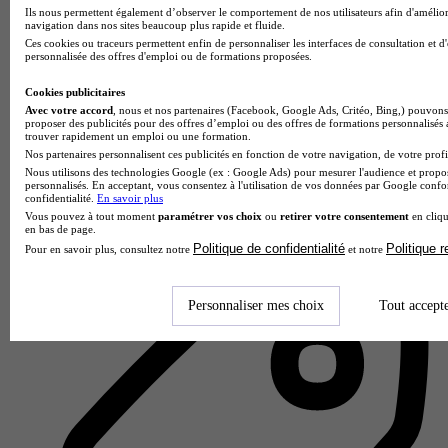
Ils nous permettent également d’observer le comportement de nos utilisateurs afin d'amélior
navigation dans nos sites beaucoup plus rapide et fluide.
Ces cookies ou traceurs permettent enfin de personnaliser les interfaces de consultation et d
personnalisée des offres d'emploi ou de formations proposées.
Cookies publicitaires
Avec votre accord
, nous et nos partenaires (Facebook, Google Ads, Critéo, Bing,) pouvons 
proposer des publicités pour des offres d’emploi ou des offres de formations personnalisés
trouver rapidement un emploi ou une formation.
Nos partenaires personnalisent ces publicités en fonction de votre navigation, de votre profil
Paris BTS
Nous utilisons des technologies Google (ex : Google Ads) pour mesurer l'audience et propos
personnalisés. En acceptant, vous consentez à l'utilisation de vos données par Google conf
confidentialité.
En savoir plus
Aucun avis
Vous pouvez à tout moment
paramétrer vos choix
ou
retirer votre consentement
en cliqu
en bas de page.
Paris 10e
Politique de confidentialité
Politique 
Pour en savoir plus, consultez notre
et notre
Personnaliser mes choix
Tout accept