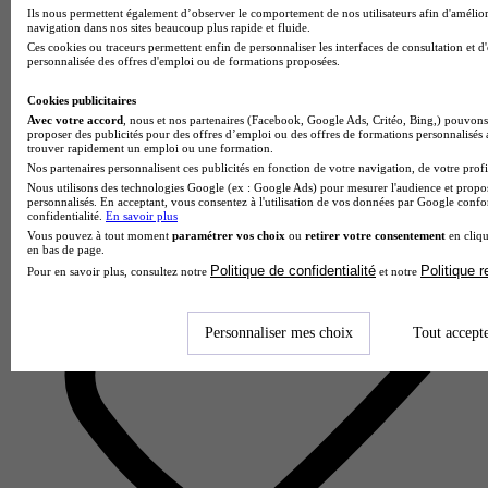
Ils nous permettent également d’observer le comportement de nos utilisateurs afin d'amélior
navigation dans nos sites beaucoup plus rapide et fluide.
Ces cookies ou traceurs permettent enfin de personnaliser les interfaces de consultation et d
Com'Art
personnalisée des offres d'emploi ou de formations proposées.
Aucun avis
Cookies publicitaires
Avec votre accord
, nous et nos partenaires (Facebook, Google Ads, Critéo, Bing,) pouvons 
Paris
proposer des publicités pour des offres d’emploi ou des offres de formations personnalisés
trouver rapidement un emploi ou une formation.
Nos partenaires personnalisent ces publicités en fonction de votre navigation, de votre profil
Nous utilisons des technologies Google (ex : Google Ads) pour mesurer l'audience et propos
personnalisés. En acceptant, vous consentez à l'utilisation de vos données par Google conf
confidentialité.
En savoir plus
Vous pouvez à tout moment
paramétrer vos choix
ou
retirer votre consentement
en cliqu
en bas de page.
Politique de confidentialité
Politique 
Pour en savoir plus, consultez notre
et notre
Personnaliser mes choix
Tout accept