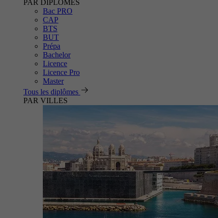
PAR DIPLÔMES
Bac PRO
CAP
BTS
BUT
Prépa
Bachelor
Licence
Licence Pro
Master
Tous les diplômes
PAR VILLES