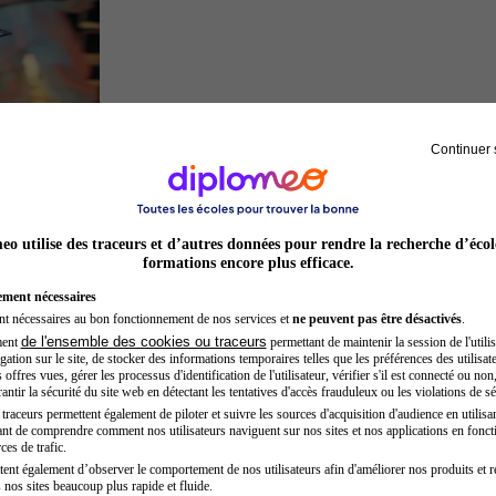
Continuer 
Inspecteur de police
o utilise des traceurs et d’autres données pour rendre la recherche d’écol
formations encore plus efficace.
ement nécessaires
nt nécessaires au bon fonctionnement de nos services et
ne peuvent pas être désactivés
.
de l'ensemble des cookies ou traceurs
ment
permettant de maintenir la session de l'utilis
ation sur le site, de stocker des informations temporaires telles que les préférences des utilisate
offres vues, gérer les processus d'identification de l'utilisateur, vérifier s'il est connecté ou non,
ntir la sécurité du site web en détectant les tentatives d'accès frauduleux ou les violations de sé
raceurs permettent également de piloter et suivre les sources d'acquisition d'audience en utilisan
nt de comprendre comment nos utilisateurs naviguent sur nos sites et nos applications en fonct
Sage-femme
ces de trafic.
tent également d’observer le comportement de nos utilisateurs afin d'améliorer nos produits et r
 nos sites beaucoup plus rapide et fluide.