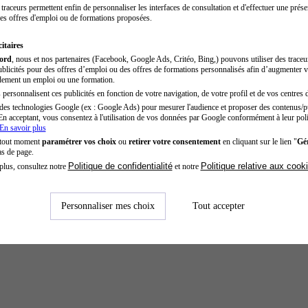
traceurs permettent enfin de personnaliser les interfaces de consultation et d'effectuer une prése
es offres d'emploi ou de formations proposées.
itaires
cord
, nous et nos partenaires (Facebook, Google Ads, Critéo, Bing,) pouvons utiliser des trace
blicités pour des offres d’emploi ou des offres de formations personnalisés afin d’augmenter v
dement un emploi ou une formation.
personnalisent ces publicités en fonction de votre navigation, de votre profil et de vos centres d
des technologies Google (ex : Google Ads) pour mesurer l'audience et proposer des contenus/pu
En acceptant, vous consentez à l'utilisation de vos données par Google conformément à leur poli
En savoir plus
 tout moment
paramétrer vos choix
ou
retirer votre consentement
en cliquant sur le lien "
Gér
as de page.
Politique de confidentialité
Politique relative aux cook
plus, consultez notre
et notre
Personnaliser mes choix
Tout accepter