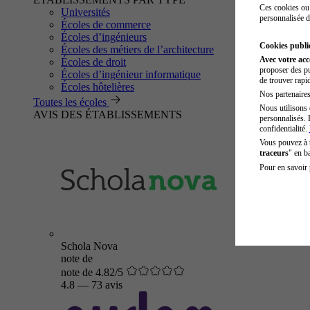
Ces cookies ou 
Universités
personnalisée d
Écoles de commerce
Écoles d’ingénieurs
Cookies public
Écoles des métiers de l’architecture
Avec votre ac
Écoles de droit
proposer des pu
Écoles d’ingénieur informatique
de trouver rapi
Écoles hôtelières
Nos partenaires 
Toutes les écoles
Nous utilisons 
AVIS DES ÉTABLISSEMENTS
personnalisés. 
confidentialité.
Vous pouvez à
traceurs
" en b
Pour en savoir 
Schola Nova
note de
note de 4.82/5
4.8
—
73 avis