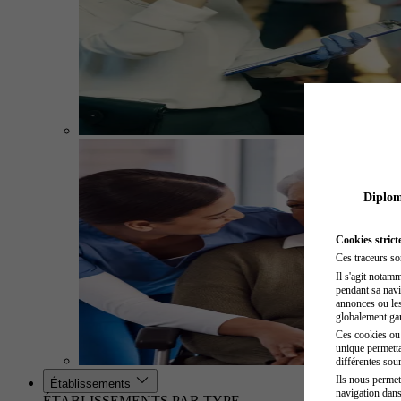
Diplome
Cookies strict
Ces traceurs so
Il s'agit notam
pendant sa navig
annonces ou les 
globalement gara
Ces cookies ou t
unique permetta
différentes sour
Ils nous permet
Établissements
navigation dans
ÉTABLISSEMENTS PAR TYPE