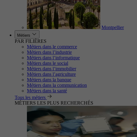
Montpellier
Métiers
PAR FILIÈRES
Métiers dans le commerce
Métiers dans l’industrie
Métiers dans l’informatique
Métiers dans le social
Métiers dans l’immobilier
Métiers dans l’agriculture
Métiers dans la banque
Métiers dans la communication
Métiers dans la santé
Tous les métiers
MÉTIERS LES PLUS RECHERCHÉS