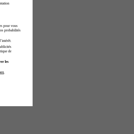
ntation
urs pour vous
os probabilités
’intérêt.
blicités
tique de
er les
ies
.