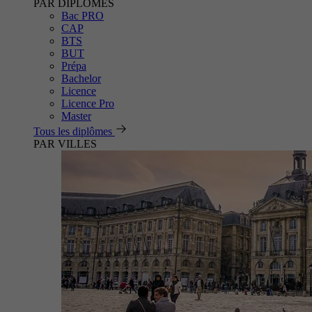
PAR DIPLÔMES
Bac PRO
CAP
BTS
BUT
Prépa
Bachelor
Licence
Licence Pro
Master
Tous les diplômes
PAR VILLES