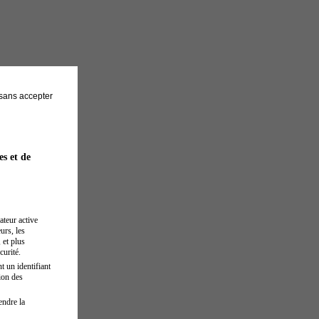
sans accepter
es et de
ateur active
urs, les
 et plus
curité.
t un identifiant
ion des
endre la