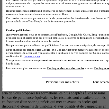
concours des grandes écoles d'architecture (ENSA). Le
unique permettant de comprendre comment nos utilisateurs naviguent sur nos sites et nos ap
sources de trafic.
programme déve…
Ils nous permettent également d’observer le comportement de nos utilisateurs afin d'amélior
navigation dans nos sites beaucoup plus rapide et fluide.
Les écoles à la une
Ces cookies ou traceurs permettent enfin de personnaliser les interfaces de consultation et d
personnalisée des offres d'emploi ou de formations proposées.
Transparence
Cookies publicitaires
Avec votre accord
, nous et nos partenaires (Facebook, Google Ads, Critéo, Bing,) pouvons 
proposer des publicités pour des offres d’emploi ou des offres de formations personnalisés
trouver rapidement un emploi ou une formation.
Nos partenaires personnalisent ces publicités en fonction de votre navigation, de votre profil
Nous utilisons des technologies Google (ex : Google Ads) pour mesurer l'audience et propos
personnalisés. En acceptant, vous consentez à l'utilisation de vos données par Google conf
confidentialité.
En savoir plus
Les résultats affichés sont des offres de formation ou des écoles
Vous pouvez à tout moment
paramétrer vos choix
ou
retirer votre consentement
en cliqu
correspondant à votre projet. Certaines de ces formations
bas de page.
proviennent d’écoles partenaires qui rémunèrent notre plateforme
Politique de confidentialité
Politique 
Pour en savoir plus, consultez notre
et notre
pour chaque demande d’information générée. Cela nous permet de
maintenir un service gratuit et accessible à tous les utilisateurs.
Personnaliser mes choix
Tout accept
Les offres de formation issues d’écoles partenaires (clients) sont
d’abord classées selon leur pertinence par rapport à votre recherche,
afin de vous proposer les formations les plus adaptées à vos besoins.
En cas de pertinence équivalente, les résultats sont ensuite ordonnés
en fonction d’un scoring précis qui met en avant les écoles qui
disposent d’éléments de visibilité, d’avis positifs et de campagnes en