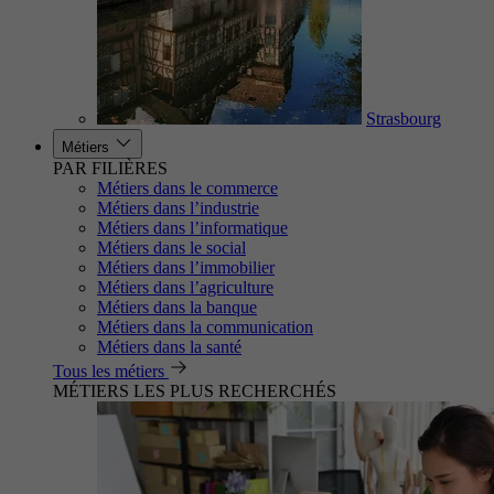
Strasbourg
Métiers
PAR FILIÈRES
Métiers dans le commerce
Métiers dans l’industrie
Métiers dans l’informatique
Métiers dans le social
Métiers dans l’immobilier
Métiers dans l’agriculture
Métiers dans la banque
Métiers dans la communication
Métiers dans la santé
Tous les métiers
MÉTIERS LES PLUS RECHERCHÉS