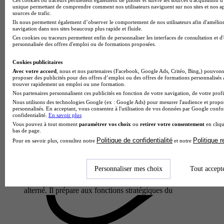
unique permettant de comprendre comment nos utilisateurs naviguent sur nos sites et nos ap
sources de trafic.
Ils nous permettent également d’observer le comportement de nos utilisateurs afin d'amélior
navigation dans nos sites beaucoup plus rapide et fluide.
Ces cookies ou traceurs permettent enfin de personnaliser les interfaces de consultation et d
personnalisée des offres d'emploi ou de formations proposées.
Cookies publicitaires
Avec votre accord
, nous et nos partenaires (Facebook, Google Ads, Critéo, Bing,) pouvons 
proposer des publicités pour des offres d’emploi ou des offres de formations personnalisés
trouver rapidement un emploi ou une formation.
Nos partenaires personnalisent ces publicités en fonction de votre navigation, de votre profil
École partenaire
Nous utilisons des technologies Google (ex : Google Ads) pour mesurer l'audience et propos
Win Sport School - Angers
personnalisés. En acceptant, vous consentez à l'utilisation de vos données par Google conf
MBA - Marketing sportif
confidentialité.
En savoir plus
4.6
Vous pouvez à tout moment
paramétrer vos choix
ou
retirer votre consentement
en cliqu
bas de page.
8 avis
Politique de confidentialité
Politique 
Pour en savoir plus, consultez notre
et notre
Angers 49000
Alternance
Personnaliser mes choix
Tout accept
Le MBA Marketing Sportif de WIN est une formation en 2
ans (Bac+4 et Bac+5), accessible en alternance ou en stage
alterné. Il prépare aux fonctions stratégiques du