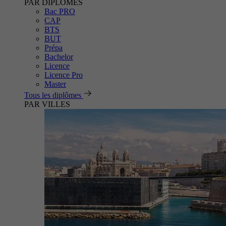
PAR DIPLÔMES
Bac PRO
CAP
BTS
BUT
Prépa
Bachelor
Licence
Licence Pro
Master
Tous les diplômes
PAR VILLES