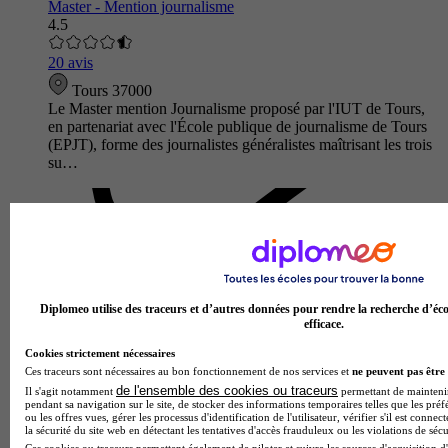
Master - Mention journalisme
4.5
20 avis
Tours 37000
Le Master mention Journalisme proposé par l'IUT de Tours,
en partenariat avec l'École publique de journalisme de Tours
(EPJT), forme des journalistes généralistes maîtrisant les trois
su…
Diplomeo utilise des traceurs et d’autres données pour rendre la recherche d’éco
efficace.
Cookies strictement nécessaires
Ces traceurs sont nécessaires au bon fonctionnement de nos services et
ne peuvent pas être 
de l'ensemble des cookies ou traceurs
Il s'agit notamment
permettant de maintenir 
pendant sa navigation sur le site, de stocker des informations temporaires telles que les préf
ou les offres vues, gérer les processus d'identification de l'utilisateur, vérifier s'il est conn
IUFM (antenne d'Alençon), Université de Caen Basse-
la sécurité du site web en détectant les tentatives d'accès frauduleux ou les violations de sécu
Normandie
Ces cookies ou traceurs permettent également de piloter et suivre les sources d'acquisition d'