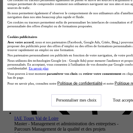
Master - Métiers de l'éducation, de l'enseignement et de la
unique permettant de comprendre comment nos utilisateurs naviguent sur nos sites et nos ap
sources de trafic.
formation - Spécialité enseignement et formation
Ils nous permettent également d’observer le comportement de nos utilisateurs afin d'amélior
professionnels et technologiques
navigation dans nos sites beaucoup plus rapide et fluide.
Ces cookies ou traceurs permettent enfin de personnaliser les interfaces de consultation et d
Damigny 61250
personnalisée des offres d'emploi ou de formations proposées.
Le Master Métiers de l'éducation, de l'enseignement et de la
formation - Spécialité enseignement et formation
Cookies publicitaires
professionnels et technologiques proposé par la Faculté
Avec votre accord
, nous et nos partenaires (Facebook, Google Ads, Critéo, Bing,) pouvons 
d'éducation de l'Ins…
proposer des publicités pour des offres d’emploi ou des offres de formations personnalisés
trouver rapidement un emploi ou une formation.
Nos partenaires personnalisent ces publicités en fonction de votre navigation, de votre profil
Nous utilisons des technologies Google (ex : Google Ads) pour mesurer l'audience et propos
personnalisés. En acceptant, vous consentez à l'utilisation de vos données par Google conf
confidentialité.
En savoir plus
Vous pouvez à tout moment
paramétrer vos choix
ou
retirer votre consentement
en cliqu
bas de page.
Politique de confidentialité
Politique 
Pour en savoir plus, consultez notre
et notre
Personnaliser mes choix
Tout accept
IAE Tours Val de Loire
Master - Management et administration des entreprises -
Parcours Management de la qualité et des projets