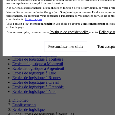
Ecole de logistique à Valenciennes
trouver rapidement un emploi ou une formation.
Ecole de logistique à Bayonne
Nos partenaires personnalisent ces publicités en fonction de votre navigation, de votre profil
Ecole de logistique à Calais
Nous utilisons des technologies Google (ex : Google Ads) pour mesurer l'audience et propos
personnalisés. En acceptant, vous consentez à l'utilisation de vos données par Google conf
Ecole de logistique à Cambrai
confidentialité.
En savoir plus
Ecole de logistique à Bastia
Vous pouvez à tout moment
paramétrer vos choix
ou
retirer votre consentement
en cliqu
Ecole de logistique à Gap
en bas de page.
Ecole de logistique à Lorient
Politique de confidentialité
Politique 
Pour en savoir plus, consultez notre
et notre
Ecole de logistique à Nevers
Ecole de logistique à Niort
Ecoles de logistique à Paris
Personnaliser mes choix
Tout accept
Ecoles de logistique à Bordeaux
Ecoles de logistique à Lyon
Ecoles de logistique à Toulouse
Ecole de logistique à Montreuil
Ecole de logistique à Argenteuil
Ecoles de logistique à Lille
Ecoles de logistique à Rennes
Ecoles de logistique à Créteil
Ecoles de logistique à Grenoble
Ecoles de logistique à Nice
Diplomeo
Etablissements
Ecoles de logistique
Fiche Ecoles de logistique à Versailles