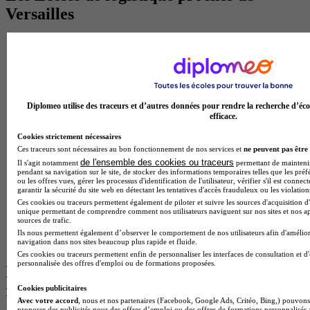
Versailles
Ecoles de logistique à Paris
Ecole de logistique à Montreuil
Ecole de logistique à Argenteuil
Ecoles de logistique à Créteil
Ecoles de logistique à Rouen
Ecoles de logistique à Reims
Diplomeo utilise des traceurs et d’autres données pour rendre la recherche d’éco
efficace.
Ecoles de logistique à Amiens
Ecoles de logistique à Cergy
Cookies strictement nécessaires
Ecoles de logistique à Évreux
Ces traceurs sont nécessaires au bon fonctionnement de nos services et
ne peuvent pas être 
Ecoles de logistique à Bobigny
de l'ensemble des cookies ou traceurs
Il s'agit notamment
permettant de maintenir 
Ecoles de logistique à Compiègne
pendant sa navigation sur le site, de stocker des informations temporaires telles que les préf
Ecoles de logistique à Melun
ou les offres vues, gérer les processus d'identification de l'utilisateur, vérifier s'il est conn
garantir la sécurité du site web en détectant les tentatives d'accès frauduleux ou les violation
Ecole de logistique à Meaux
Ces cookies ou traceurs permettent également de piloter et suivre les sources d'acquisition d'
Ecoles de logistique à Nanterre
unique permettant de comprendre comment nos utilisateurs naviguent sur nos sites et nos ap
Ecole de logistique à Soissons
sources de trafic.
Ecole de logistique à Issy-Les-Moulineaux
Ils nous permettent également d’observer le comportement de nos utilisateurs afin d'amélior
Ecole de logistique à Évry-Courcouronnes
navigation dans nos sites beaucoup plus rapide et fluide.
Ces cookies ou traceurs permettent enfin de personnaliser les interfaces de consultation et d
personnalisée des offres d'emploi ou de formations proposées.
Les Ecoles de logistique par ville les plus
recherchées
Cookies publicitaires
Avec votre accord
, nous et nos partenaires (Facebook, Google Ads, Critéo, Bing,) pouvons 
proposer des publicités pour des offres d’emploi ou des offres de formations personnalisés