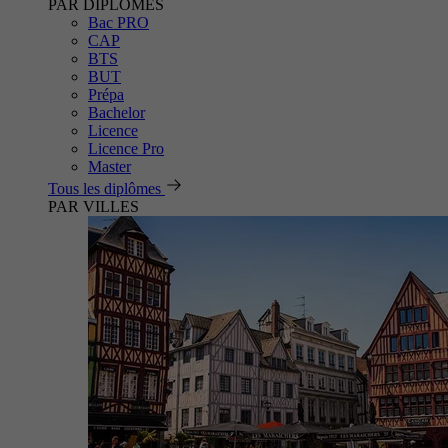
PAR DIPLÔMES
Bac PRO
CAP
BTS
BUT
Prépa
Bachelor
Licence
Licence Pro
Master
Tous les diplômes
PAR VILLES