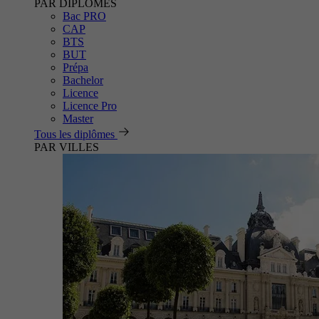
PAR DIPLÔMES
Bac PRO
CAP
BTS
BUT
Prépa
Bachelor
Licence
Licence Pro
Master
Tous les diplômes
PAR VILLES