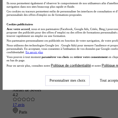
Ils nous permettent également d’observer le comportement de nos utilisateurs afin d'amélior
navigation dans nos sites beaucoup plus rapide et fluide.
Ces cookies ou traceurs permettent enfin de personnaliser les interfaces de consultation et d
personnalisée des offres d'emploi ou de formations proposées.
Cookies publicitaires
Avec votre accord
, nous et nos partenaires (Facebook, Google Ads, Critéo, Bing,) pouvons 
proposer des publicités pour des offres d’emploi ou des offres de formations personnalisés
trouver rapidement un emploi ou une formation.
Nos partenaires personnalisent ces publicités en fonction de votre navigation, de votre profil
Nous utilisons des technologies Google (ex : Google Ads) pour mesurer l'audience et propos
personnalisés. En acceptant, vous consentez à l'utilisation de vos données par Google conf
confidentialité.
En savoir plus
Vous pouvez à tout moment
paramétrer vos choix
ou
retirer votre consentement
en cliqu
en bas de page.
Politique de confidentialité
Politique 
Pour en savoir plus, consultez notre
et notre
Personnaliser mes choix
Tout accept
Atelier de Sèvres
4.2
17 avis
Paris