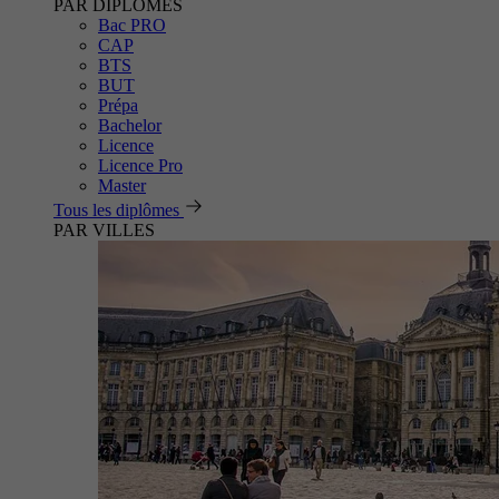
PAR DIPLÔMES
Bac PRO
CAP
BTS
BUT
Prépa
Bachelor
Licence
Licence Pro
Master
Tous les diplômes
PAR VILLES