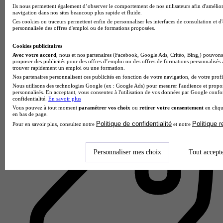
Ils nous permettent également d’observer le comportement de nos utilisateurs afin d'amélior
navigation dans nos sites beaucoup plus rapide et fluide.
Ces cookies ou traceurs permettent enfin de personnaliser les interfaces de consultation et d
personnalisée des offres d'emploi ou de formations proposées.
Cookies publicitaires
Avec votre accord
, nous et nos partenaires (Facebook, Google Ads, Critéo, Bing,) pouvons 
proposer des publicités pour des offres d’emploi ou des offres de formations personnalisés
ISC Orléans
trouver rapidement un emploi ou une formation.
5.0
Nos partenaires personnalisent ces publicités en fonction de votre navigation, de votre profil
Nous utilisons des technologies Google (ex : Google Ads) pour mesurer l'audience et propos
personnalisés. En acceptant, vous consentez à l'utilisation de vos données par Google conf
5 avis
confidentialité.
En savoir plus
Orléans
Vous pouvez à tout moment
paramétrer vos choix
ou
retirer votre consentement
en cliqu
en bas de page.
Politique de confidentialité
Politique 
Pour en savoir plus, consultez notre
et notre
Personnaliser mes choix
Tout accept