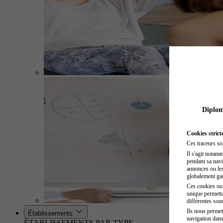
Diplome
Cookies strict
Ces traceurs so
Il s'agit notam
pendant sa navig
annonces ou les 
globalement gara
Ces cookies ou t
unique permetta
différentes sour
Ils nous permet
Établissements
navigation dans
ÉTABLISSEMENTS PAR TYPE