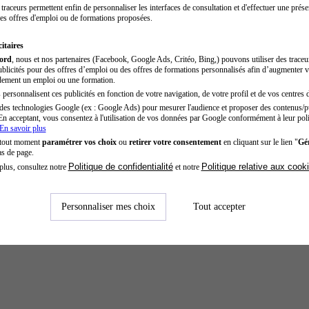
traceurs permettent enfin de personnaliser les interfaces de consultation et d'effectuer une prése
es offres d'emploi ou de formations proposées.
itaires
cord
, nous et nos partenaires (Facebook, Google Ads, Critéo, Bing,) pouvons utiliser des trace
blicités pour des offres d’emploi ou des offres de formations personnalisés afin d’augmenter v
dement un emploi ou une formation.
personnalisent ces publicités en fonction de votre navigation, de votre profil et de vos centres d
des technologies Google (ex : Google Ads) pour mesurer l'audience et proposer des contenus/pu
En acceptant, vous consentez à l'utilisation de vos données par Google conformément à leur poli
En savoir plus
 tout moment
paramétrer vos choix
ou
retirer votre consentement
en cliquant sur le lien "
Gér
as de page.
Politique de confidentialité
Politique relative aux cook
plus, consultez notre
et notre
Personnaliser mes choix
Tout accepter