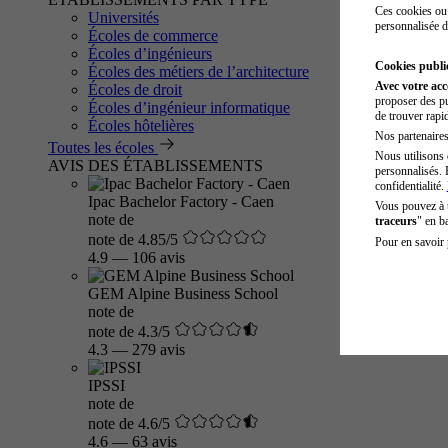
Ces cookies ou 
Universités
personnalisée d
Écoles de commerce
Écoles d’ingénieurs
Cookies public
Écoles des métiers de l’architecture
Avec votre ac
Écoles de droit
proposer des pu
Écoles d’ingénieur informatique
de trouver rapi
Écoles hôtelières
Nos partenaires 
Toutes les écoles
Nous utilisons 
AVIS DES ÉTABLISSEMENTS
personnalisés. 
confidentialité.
Ipac Bachelor Factory - Caen
Vous pouvez à
note de
traceurs
" en b
note de 4.85/5
Pour en savoir 
4.9
—
106 avis
GEM Alpine Business School
note de
note de 4.3/5
4.3
—
279 avis
IPSSI
note de
note de 4.6/5
4.6
—
63 avis