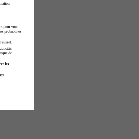
ntation
urs pour vous
os probabilités
’intérêt.
blicités
tique de
er les
ies
.