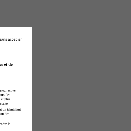
sans accepter
es et de
ateur active
urs, les
 et plus
curité.
t un identifiant
ion des
endre la