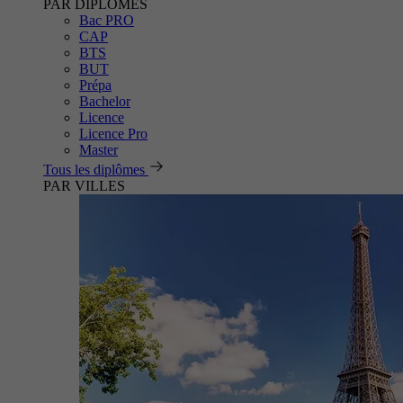
PAR DIPLÔMES
Bac PRO
CAP
BTS
BUT
Prépa
Bachelor
Licence
Licence Pro
Master
Tous les diplômes
PAR VILLES