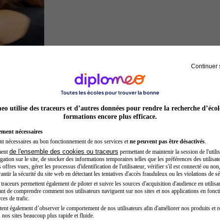
Continuer 
Préparateur physique
o utilise des traceurs et d’autres données pour rendre la recherche d’écol
formations encore plus efficace.
ement nécessaires
nt nécessaires au bon fonctionnement de nos services et
ne peuvent pas être désactivés
.
de l'ensemble des cookies ou traceurs
ment
permettant de maintenir la session de l'utilis
ation sur le site, de stocker des informations temporaires telles que les préférences des utilisate
offres vues, gérer les processus d'identification de l'utilisateur, vérifier s'il est connecté ou non,
ntir la sécurité du site web en détectant les tentatives d'accès frauduleux ou les violations de sé
raceurs permettent également de piloter et suivre les sources d'acquisition d'audience en utilisan
nt de comprendre comment nos utilisateurs naviguent sur nos sites et nos applications en fonct
Chef de projet
ces de trafic.
tent également d’observer le comportement de nos utilisateurs afin d'améliorer nos produits et r
 nos sites beaucoup plus rapide et fluide.