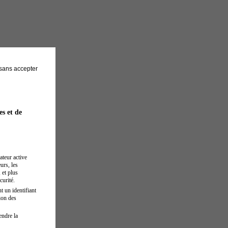
sans accepter
es et de
ateur active
urs, les
 et plus
curité.
t un identifiant
ion des
endre la