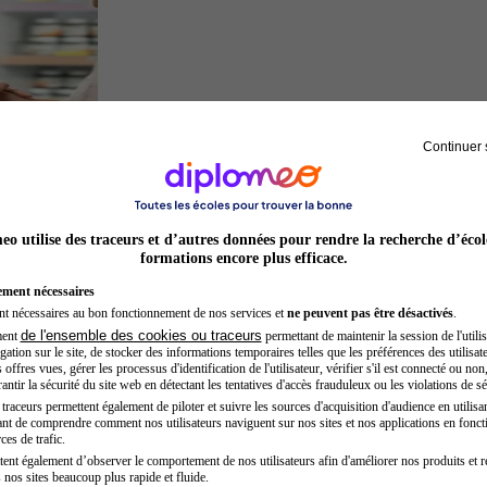
Continuer 
Préparateur en pharmacie
o utilise des traceurs et d’autres données pour rendre la recherche d’écol
formations encore plus efficace.
ement nécessaires
nt nécessaires au bon fonctionnement de nos services et
ne peuvent pas être désactivés
.
de l'ensemble des cookies ou traceurs
ment
permettant de maintenir la session de l'utilis
ation sur le site, de stocker des informations temporaires telles que les préférences des utilisate
offres vues, gérer les processus d'identification de l'utilisateur, vérifier s'il est connecté ou non,
ntir la sécurité du site web en détectant les tentatives d'accès frauduleux ou les violations de sé
raceurs permettent également de piloter et suivre les sources d'acquisition d'audience en utilisan
nt de comprendre comment nos utilisateurs naviguent sur nos sites et nos applications en fonct
Architecte
ces de trafic.
tent également d’observer le comportement de nos utilisateurs afin d'améliorer nos produits et r
 nos sites beaucoup plus rapide et fluide.