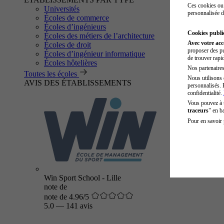
Ces cookies ou 
Universités
personnalisée d
Écoles de commerce
Écoles d’ingénieurs
Cookies public
Écoles des métiers de l’architecture
Avec votre ac
Écoles de droit
proposer des pu
Écoles d’ingénieur informatique
de trouver rapi
Écoles hôtelières
Nos partenaires 
Toutes les écoles
Nous utilisons 
AVIS DES ÉTABLISSEMENTS
personnalisés. 
confidentialité.
Vous pouvez à
traceurs
" en b
Pour en savoir 
Win Sport School - Lille
note de
note de 4.96/5
5.0
—
141 avis