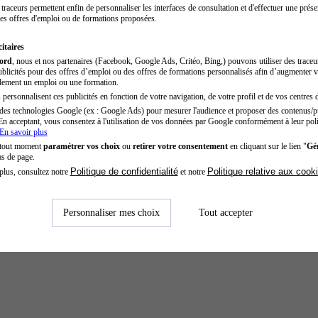
traceurs permettent enfin de personnaliser les interfaces de consultation et d'effectuer une prése
es offres d'emploi ou de formations proposées.
itaires
cord
, nous et nos partenaires (Facebook, Google Ads, Critéo, Bing,) pouvons utiliser des trace
blicités pour des offres d’emploi ou des offres de formations personnalisés afin d’augmenter v
dement un emploi ou une formation.
personnalisent ces publicités en fonction de votre navigation, de votre profil et de vos centres d
des technologies Google (ex : Google Ads) pour mesurer l'audience et proposer des contenus/pu
En acceptant, vous consentez à l'utilisation de vos données par Google conformément à leur poli
En savoir plus
 tout moment
paramétrer vos choix
ou
retirer votre consentement
en cliquant sur le lien "
Gér
as de page.
Politique de confidentialité
Politique relative aux cook
plus, consultez notre
et notre
Personnaliser mes choix
Tout accepter