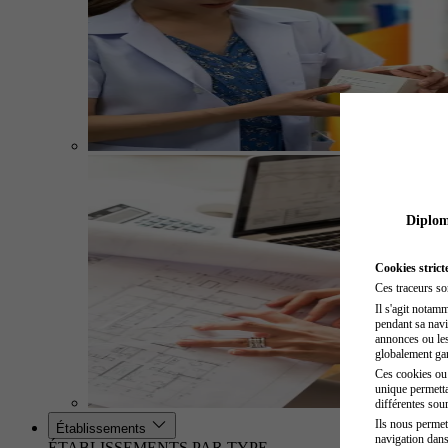
Diplome
Cookies strict
Ces traceurs so
Il s'agit notam
pendant sa navig
annonces ou les 
globalement gara
Ces cookies ou t
unique permetta
différentes sour
Ils nous permet
Établissements
navigation dans
ÉTABLISSEMENTS PAR TYPE