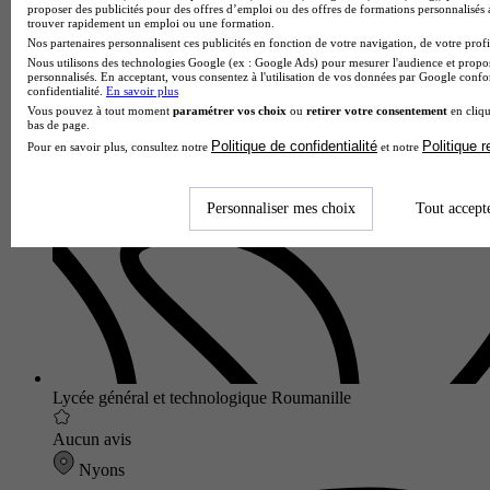
proposer des publicités pour des offres d’emploi ou des offres de formations personnalisés
trouver rapidement un emploi ou une formation.
Nos partenaires personnalisent ces publicités en fonction de votre navigation, de votre profil
Nous utilisons des technologies Google (ex : Google Ads) pour mesurer l'audience et propos
personnalisés. En acceptant, vous consentez à l'utilisation de vos données par Google conf
confidentialité.
En savoir plus
Lycée GT
Vous pouvez à tout moment
paramétrer vos choix
ou
retirer votre consentement
en cliqu
Voir l’établissement
bas de page.
Politique de confidentialité
Politique 
Pour en savoir plus, consultez notre
et notre
Personnaliser mes choix
Tout accept
Lycée général et technologique Roumanille
Aucun avis
Nyons