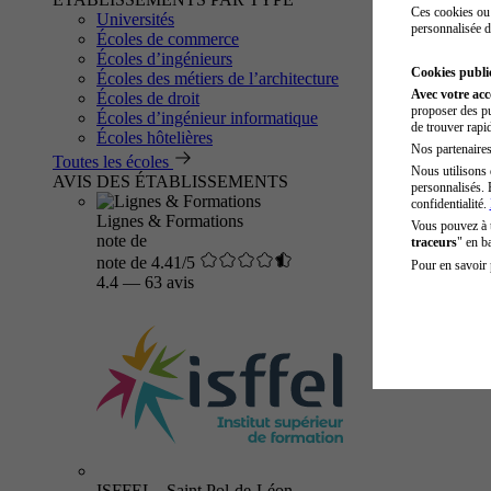
Ces cookies ou 
Universités
personnalisée d
Écoles de commerce
Écoles d’ingénieurs
Cookies public
Écoles des métiers de l’architecture
Avec votre ac
Écoles de droit
proposer des pu
Écoles d’ingénieur informatique
de trouver rapi
Écoles hôtelières
Nos partenaires 
Toutes les écoles
Nous utilisons 
AVIS DES ÉTABLISSEMENTS
personnalisés. 
confidentialité.
Lignes & Formations
Vous pouvez à
note de
traceurs
" en b
note de 4.41/5
Pour en savoir 
4.4
—
63 avis
ISFFEL - Saint Pol-de-Léon