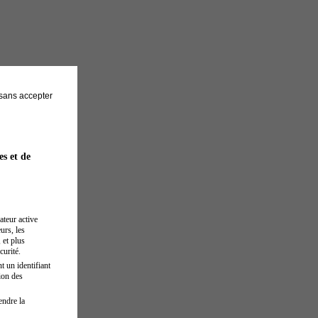
sans accepter
es et de
ateur active
urs, les
 et plus
curité.
t un identifiant
ion des
endre la