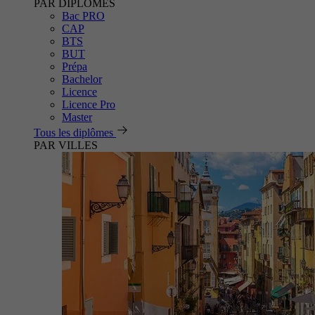
PAR DIPLÔMES
Bac PRO
CAP
BTS
BUT
Prépa
Bachelor
Licence
Licence Pro
Master
Tous les diplômes
PAR VILLES