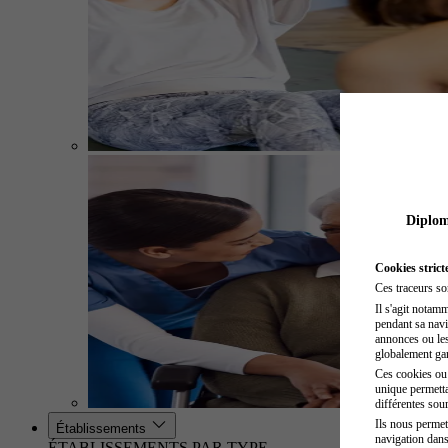
Diplome
Cookies strict
Ces traceurs so
Il s'agit notam
pendant sa navig
annonces ou les 
globalement gara
Ces cookies ou t
unique permetta
différentes sour
Ils nous permet
Établissements
navigation dans
ÉTABLISSEMENTS PAR TYPE