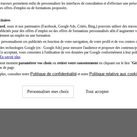
traceurs permettent enfin de personnaliser les interfaces de consultation et d'effectuer une prése
es offres d'emploi ou de formations proposées.
itaires
cord
, nous et nos partenaires (Facebook, Google Ads, Critéo, Bing,) pouvons utiliser des trace
blicités pour des offres d’emploi ou des offres de formations personnalisés afin d’augmenter v
dement un emploi ou une formation.
personnalisent ces publicités en fonction de votre navigation, de votre profil et de vos centres d
des technologies Google (ex : Google Ads) pour mesurer l'audience et proposer des contenus/pu
En acceptant, vous consentez à l'utilisation de vos données par Google conformément à leur poli
En savoir plus
 tout moment
paramétrer vos choix
ou
retirer votre consentement
en cliquant sur le lien "
Gér
as de page.
Politique de confidentialité
Politique relative aux cook
plus, consultez notre
et notre
Personnaliser mes choix
Tout accepter