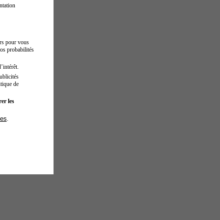
ntation
urs pour vous
os probabilités
’intérêt.
blicités
tique de
er les
ies
.