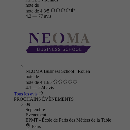
note de
note de 4.3/5
4.3
—
77 avis
NEOMA Business School - Rouen
note de
note de 4.13/5
4.1
—
224 avis
Tous les avis
PROCHAINS ÉVÈNEMENTS
09
Septembre
Événement
EPMT - École de Paris des Métiers de la Table
Paris