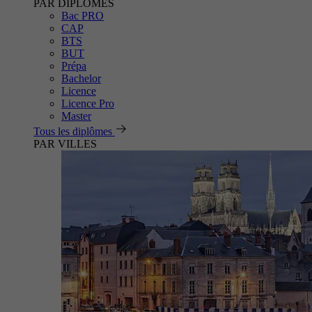
PAR DIPLÔMES
Bac PRO
CAP
BTS
BUT
Prépa
Bachelor
Licence
Licence Pro
Master
Tous les diplômes
PAR VILLES