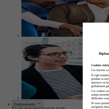
Diplome
Cookies strict
Ces traceurs so
Il s'agit notam
pendant sa navig
annonces ou les 
globalement gara
Ces cookies ou t
unique permetta
différentes sour
Ils nous permet
Établissements
navigation dans
ÉTABLISSEMENTS PAR TYPE