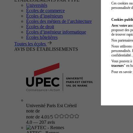
Ces cookies ou 
Universités
personnalisée d
Écoles de commerce
Écoles d’ingénieurs
Cookies public
Écoles des métiers de l’architecture
Avec votre ac
Écoles de droit
proposer des pu
Écoles d’ingénieur informatique
de trouver rapi
Écoles hôtelières
Nos partenaires 
Toutes les écoles
Nous utilisons 
AVIS DES ÉTABLISSEMENTS
personnalisés. 
confidentialité.
Vous pouvez à
traceurs
" en b
Pour en savoir 
Université Paris Est Créteil
note de
note de 4.01/5
4.0
—
207 avis
AFTEC - Rennes