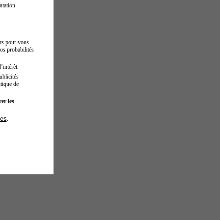
ntation
urs pour vous
os probabilités
’intérêt.
blicités
tique de
er les
ies
.