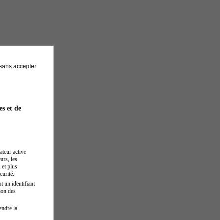
sans accepter
es et de
ateur active
urs, les
 et plus
curité.
t un identifiant
ion des
endre la