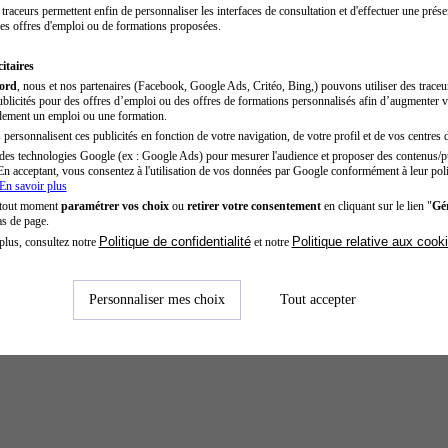
traceurs permettent enfin de personnaliser les interfaces de consultation et d'effectuer une prése
es offres d'emploi ou de formations proposées.
itaires
cord
, nous et nos partenaires (Facebook, Google Ads, Critéo, Bing,) pouvons utiliser des trace
blicités pour des offres d’emploi ou des offres de formations personnalisés afin d’augmenter v
dement un emploi ou une formation.
personnalisent ces publicités en fonction de votre navigation, de votre profil et de vos centres d
des technologies Google (ex : Google Ads) pour mesurer l'audience et proposer des contenus/pu
En acceptant, vous consentez à l'utilisation de vos données par Google conformément à leur poli
En savoir plus
 tout moment
paramétrer vos choix
ou
retirer votre consentement
en cliquant sur le lien "
Gér
as de page.
Politique de confidentialité
Politique relative aux cook
plus, consultez notre
et notre
Personnaliser mes choix
Tout accepter