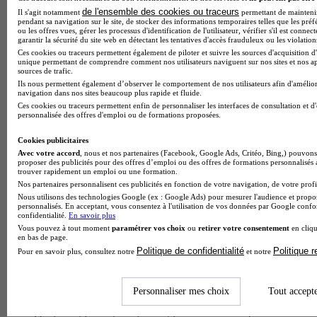
de l'ensemble des cookies ou traceurs
Il s'agit notamment
permettant de maintenir 
pendant sa navigation sur le site, de stocker des informations temporaires telles que les préf
ou les offres vues, gérer les processus d'identification de l'utilisateur, vérifier s'il est conn
garantir la sécurité du site web en détectant les tentatives d'accès frauduleux ou les violation
Ces cookies ou traceurs permettent également de piloter et suivre les sources d'acquisition d'
unique permettant de comprendre comment nos utilisateurs naviguent sur nos sites et nos ap
sources de trafic.
Ils nous permettent également d’observer le comportement de nos utilisateurs afin d'amélior
navigation dans nos sites beaucoup plus rapide et fluide.
Ces cookies ou traceurs permettent enfin de personnaliser les interfaces de consultation et d
personnalisée des offres d'emploi ou de formations proposées.
Quelles études pour devenir médecin généraliste ?
Cookies publicitaires
Avec votre accord
, nous et nos partenaires (Facebook, Google Ads, Critéo, Bing,) pouvons 
proposer des publicités pour des offres d’emploi ou des offres de formations personnalisés
trouver rapidement un emploi ou une formation.
Nos partenaires personnalisent ces publicités en fonction de votre navigation, de votre profil
Nous utilisons des technologies Google (ex : Google Ads) pour mesurer l'audience et propos
personnalisés. En acceptant, vous consentez à l'utilisation de vos données par Google conf
confidentialité.
En savoir plus
Vous pouvez à tout moment
paramétrer vos choix
ou
retirer votre consentement
en cliqu
en bas de page.
Politique de confidentialité
Politique 
Pour en savoir plus, consultez notre
et notre
Personnaliser mes choix
Tout accept