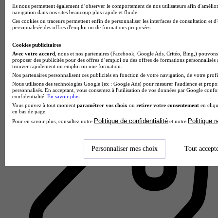
Ils nous permettent également d’observer le comportement de nos utilisateurs afin d'amélior
navigation dans nos sites beaucoup plus rapide et fluide.
Ces cookies ou traceurs permettent enfin de personnaliser les interfaces de consultation et d
personnalisée des offres d'emploi ou de formations proposées.
Cookies publicitaires
Avec votre accord
, nous et nos partenaires (Facebook, Google Ads, Critéo, Bing,) pouvons 
proposer des publicités pour des offres d’emploi ou des offres de formations personnalisés
trouver rapidement un emploi ou une formation.
CNAM Pays-de-la-Loire - Nantes
Nos partenaires personnalisent ces publicités en fonction de votre navigation, de votre profil
Nous utilisons des technologies Google (ex : Google Ads) pour mesurer l'audience et propos
personnalisés. En acceptant, vous consentez à l'utilisation de vos données par Google conf
Aucun avis
confidentialité.
En savoir plus
Vous pouvez à tout moment
paramétrer vos choix
ou
retirer votre consentement
en cliqu
Nantes
en bas de page.
Politique de confidentialité
Politique 
Pour en savoir plus, consultez notre
et notre
Personnaliser mes choix
Tout accept