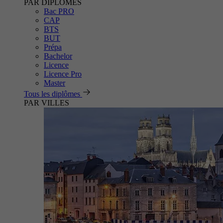
PAR DIPLÔMES
Bac PRO
CAP
BTS
BUT
Prépa
Bachelor
Licence
Licence Pro
Master
Tous les diplômes
PAR VILLES