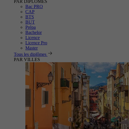
PAR DIPLÔMES
Bac PRO
CAP
BTS
BUT
Prépa
Bachelor
Licence
Licence Pro
Master
Tous les diplômes
PAR VILLES