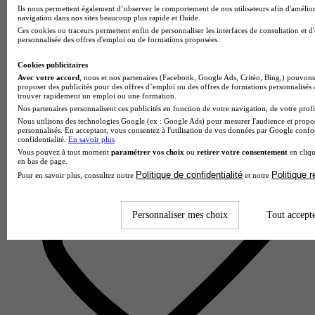
Ils nous permettent également d’observer le comportement de nos utilisateurs afin d'amélior
IRIS - Ecole Supérieur d'informatique et de Numérique - Paris
navigation dans nos sites beaucoup plus rapide et fluide.
4.3
Ces cookies ou traceurs permettent enfin de personnaliser les interfaces de consultation et d
personnalisée des offres d'emploi ou de formations proposées.
6 avis
Cookies publicitaires
Paris
Avec votre accord
, nous et nos partenaires (Facebook, Google Ads, Critéo, Bing,) pouvons 
proposer des publicités pour des offres d’emploi ou des offres de formations personnalisés
trouver rapidement un emploi ou une formation.
Nos partenaires personnalisent ces publicités en fonction de votre navigation, de votre profil
Nous utilisons des technologies Google (ex : Google Ads) pour mesurer l'audience et propos
personnalisés. En acceptant, vous consentez à l'utilisation de vos données par Google conf
confidentialité.
En savoir plus
Vous pouvez à tout moment
paramétrer vos choix
ou
retirer votre consentement
en cliqu
en bas de page.
Politique de confidentialité
Politique 
Pour en savoir plus, consultez notre
et notre
Personnaliser mes choix
Tout accept