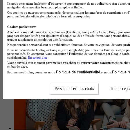
Ils nous permettent également d’observer le comportement de nos utilisateurs afin d'amélior
navigation dans nos sites beaucoup plus rapide et fluide.
Ces cookies ou traceurs permettent enfin de personnaliser les interfaces de consultation et d
personnalisée des offres d'emploi ou de formations proposées.
Cookies publicitaires
École de gestion et de commerce
Avec votre accord
, nous et nos partenaires (Facebook, Google Ads, Critéo, Bing,) pouvons 
proposer des publicités pour des offres d’emploi ou des offres de formations personnalisés
Voir l’établissement
trouver rapidement un emploi ou une formation.
Nos partenaires personnalisent ces publicités en fonction de votre navigation, de votre profil
Nous utilisons des technologies Google (ex : Google Ads) pour mesurer l'audience et propos
personnalisés. En acceptant, vous consentez à l'utilisation de vos données par Google conf
confidentialité.
En savoir plus
Vous pouvez à tout moment
paramétrer vos choix
ou
retirer votre consentement
en cliqu
en bas de page.
Politique de confidentialité
Politique 
Pour en savoir plus, consultez notre
et notre
Personnaliser mes choix
Tout accept