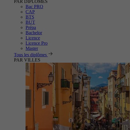
PAR DIPLÔMES
Bac PRO
CAP
BTS
BUT
Prépa
Bachelor
Licence
Licence Pro
Master
Tous les diplômes
PAR VILLES