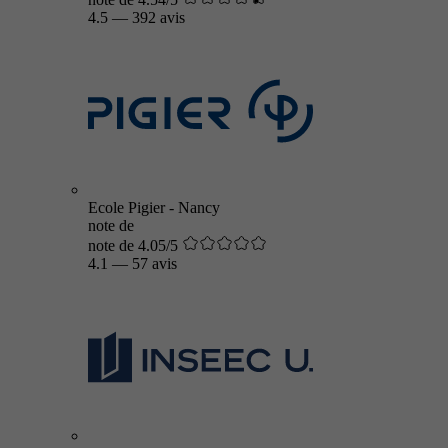
4.5
—
392 avis
Ecole Pigier - Nancy
note de
note de 4.05/5
4.1
—
57 avis