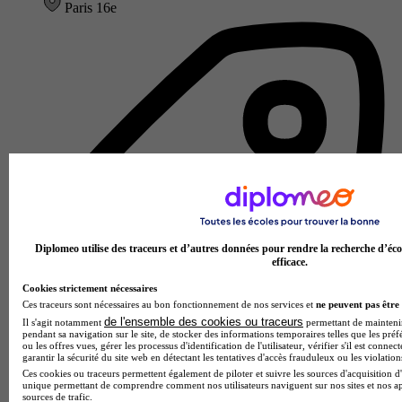
Paris 16e
Diplomeo utilise des traceurs et d’autres données pour rendre la recherche d’éco
efficace.
Cookies strictement nécessaires
Ces traceurs sont nécessaires au bon fonctionnement de nos services et
ne peuvent pas être 
de l'ensemble des cookies ou traceurs
Il s'agit notamment
permettant de maintenir 
pendant sa navigation sur le site, de stocker des informations temporaires telles que les préf
ou les offres vues, gérer les processus d'identification de l'utilisateur, vérifier s'il est conn
garantir la sécurité du site web en détectant les tentatives d'accès frauduleux ou les violation
Ces cookies ou traceurs permettent également de piloter et suivre les sources d'acquisition d'
École de photo, audiovisuel, cinéma
unique permettant de comprendre comment nos utilisateurs naviguent sur nos sites et nos ap
Voir l’établissement
sources de trafic.