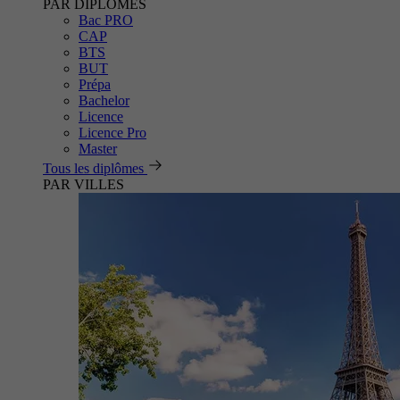
PAR DIPLÔMES
Bac PRO
CAP
BTS
BUT
Prépa
Bachelor
Licence
Licence Pro
Master
Tous les diplômes
PAR VILLES