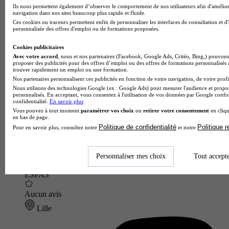
Ils nous permettent également d’observer le comportement de nos utilisateurs afin d'amélior
navigation dans nos sites beaucoup plus rapide et fluide.
Ces cookies ou traceurs permettent enfin de personnaliser les interfaces de consultation et d
personnalisée des offres d'emploi ou de formations proposées.
Cookies publicitaires
Avec votre accord
, nous et nos partenaires (Facebook, Google Ads, Critéo, Bing,) pouvons 
proposer des publicités pour des offres d’emploi ou des offres de formations personnalisés
trouver rapidement un emploi ou une formation.
Nos partenaires personnalisent ces publicités en fonction de votre navigation, de votre profil
Nous utilisons des technologies Google (ex : Google Ads) pour mesurer l'audience et propos
personnalisés. En acceptant, vous consentez à l'utilisation de vos données par Google conf
confidentialité.
En savoir plus
Vous pouvez à tout moment
paramétrer vos choix
ou
retirer votre consentement
en cliqu
en bas de page.
Politique de confidentialité
Politique 
Pour en savoir plus, consultez notre
et notre
Personnaliser mes choix
Tout accept
ESPAS
Aucun avis
Lille