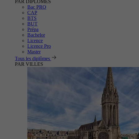
PAR DIPLÔMES
Bac PRO
CAP
BTS
BUT
Prépa
Bachelor
Licence
Licence Pro
Master
Tous les diplômes
PAR VILLES