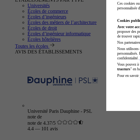
Ces cookies ou 
Universités
personnalisée d
Écoles de commerce
Écoles d’ingénieurs
Cookies public
Écoles des métiers de l’architecture
Avec votre ac
Écoles de droit
proposer des pu
Écoles d’ingénieur informatique
de trouver rapi
Écoles hôtelières
Nos partenaires 
Toutes les écoles
Nous utilisons 
AVIS DES ÉTABLISSEMENTS
personnalisés. 
confidentialité.
Vous pouvez à
traceurs
" en b
Pour en savoir 
Université Paris Dauphine - PSL
note de
note de 4.37/5
4.4
—
101 avis