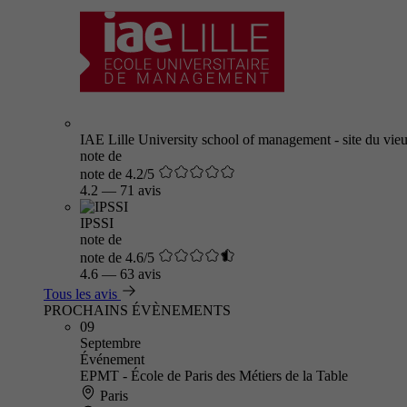
IAE Lille University school of management - site du vieu
note de
note de 4.2/5
4.2
—
71 avis
IPSSI
note de
note de 4.6/5
4.6
—
63 avis
Tous les avis
PROCHAINS ÉVÈNEMENTS
09
Septembre
Événement
EPMT - École de Paris des Métiers de la Table
Paris