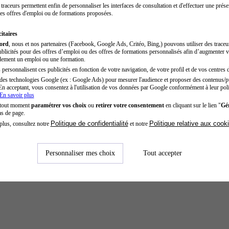
traceurs permettent enfin de personnaliser les interfaces de consultation et d'effectuer une prése
es offres d'emploi ou de formations proposées.
itaires
cord
, nous et nos partenaires (Facebook, Google Ads, Critéo, Bing,) pouvons utiliser des trace
blicités pour des offres d’emploi ou des offres de formations personnalisés afin d’augmenter v
dement un emploi ou une formation.
personnalisent ces publicités en fonction de votre navigation, de votre profil et de vos centres d
des technologies Google (ex : Google Ads) pour mesurer l'audience et proposer des contenus/pu
En acceptant, vous consentez à l'utilisation de vos données par Google conformément à leur poli
En savoir plus
 tout moment
paramétrer vos choix
ou
retirer votre consentement
en cliquant sur le lien "
Gér
as de page.
Politique de confidentialité
Politique relative aux cook
plus, consultez notre
et notre
Personnaliser mes choix
Tout accepter