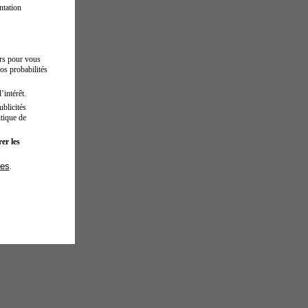
ntation
urs pour vous
os probabilités
’intérêt.
blicités
tique de
er les
ies
.