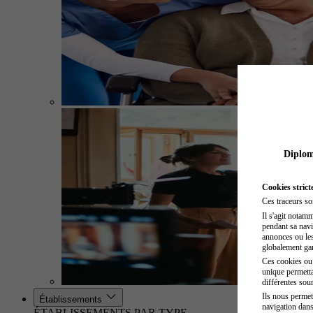
Diplome
Cookies strict
Ces traceurs so
Il s'agit notam
pendant sa navig
annonces ou les 
globalement gara
Ces cookies ou t
unique permetta
différentes sour
Ils nous permet
Établissements
navigation dans
ÉTABLISSEMENTS PAR TYPE