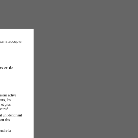
sans accepter
es et de
ateur active
urs, les
 et plus
curité.
t un identifiant
ion des
endre la