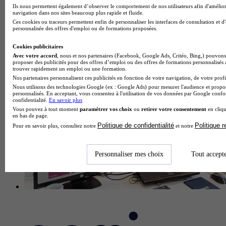
Ils nous permettent également d’observer le comportement de nos utilisateurs afin d'amélior
navigation dans nos sites beaucoup plus rapide et fluide.
École des métiers de l'agrobusiness et de l'environnement
Ces cookies ou traceurs permettent enfin de personnaliser les interfaces de consultation et d
Voir l’établissement
personnalisée des offres d'emploi ou de formations proposées.
Cookies publicitaires
Avec votre accord
, nous et nos partenaires (Facebook, Google Ads, Critéo, Bing,) pouvons 
proposer des publicités pour des offres d’emploi ou des offres de formations personnalisés
trouver rapidement un emploi ou une formation.
Nos partenaires personnalisent ces publicités en fonction de votre navigation, de votre profil
Nous utilisons des technologies Google (ex : Google Ads) pour mesurer l'audience et propos
personnalisés. En acceptant, vous consentez à l'utilisation de vos données par Google conf
confidentialité.
En savoir plus
Vous pouvez à tout moment
paramétrer vos choix
ou
retirer votre consentement
en cliqu
en bas de page.
Politique de confidentialité
Politique 
Pour en savoir plus, consultez notre
et notre
Personnaliser mes choix
Tout accept