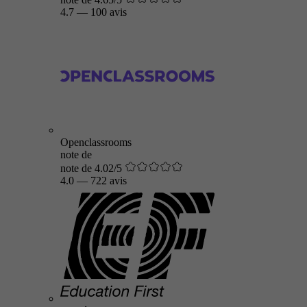
4.7
—
100 avis
Openclassrooms
note de
note de 4.02/5
4.0
—
722 avis