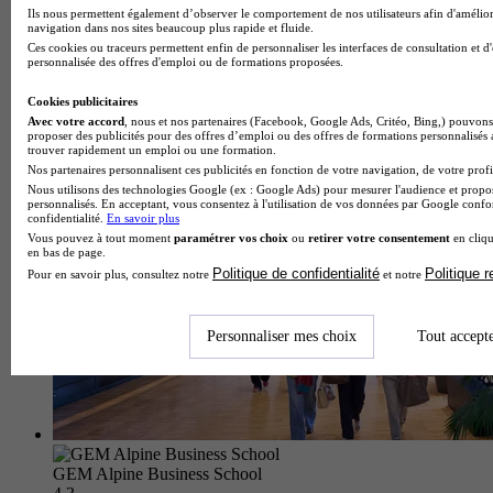
Ils nous permettent également d’observer le comportement de nos utilisateurs afin d'amélior
navigation dans nos sites beaucoup plus rapide et fluide.
Aucun avis
Ces cookies ou traceurs permettent enfin de personnaliser les interfaces de consultation et d
personnalisée des offres d'emploi ou de formations proposées.
Lille
Voir l’établissement
Cookies publicitaires
Avec votre accord
, nous et nos partenaires (Facebook, Google Ads, Critéo, Bing,) pouvons 
proposer des publicités pour des offres d’emploi ou des offres de formations personnalisés
trouver rapidement un emploi ou une formation.
Nos partenaires personnalisent ces publicités en fonction de votre navigation, de votre profil
Nous utilisons des technologies Google (ex : Google Ads) pour mesurer l'audience et propos
personnalisés. En acceptant, vous consentez à l'utilisation de vos données par Google conf
confidentialité.
En savoir plus
Vous pouvez à tout moment
paramétrer vos choix
ou
retirer votre consentement
en cliqu
en bas de page.
Politique de confidentialité
Politique 
Pour en savoir plus, consultez notre
et notre
Personnaliser mes choix
Tout accept
GEM Alpine Business School