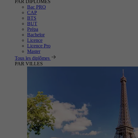
PAR DIPLÔMES
Bac PRO
CAP
BTS
BUT
Prépa
Bachelor
Licence
Licence Pro
Master
Tous les diplômes
PAR VILLES