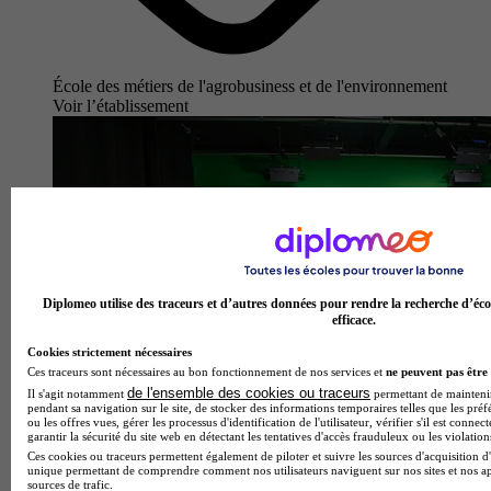
École des métiers de l'agrobusiness et de l'environnement
Voir l’établissement
Diplomeo utilise des traceurs et d’autres données pour rendre la recherche d’éco
efficace.
Cookies strictement nécessaires
Ces traceurs sont nécessaires au bon fonctionnement de nos services et
ne peuvent pas être 
de l'ensemble des cookies ou traceurs
Il s'agit notamment
permettant de maintenir 
pendant sa navigation sur le site, de stocker des informations temporaires telles que les préf
ou les offres vues, gérer les processus d'identification de l'utilisateur, vérifier s'il est conn
garantir la sécurité du site web en détectant les tentatives d'accès frauduleux ou les violation
Ces cookies ou traceurs permettent également de piloter et suivre les sources d'acquisition d'
unique permettant de comprendre comment nos utilisateurs naviguent sur nos sites et nos ap
sources de trafic.
ESIS