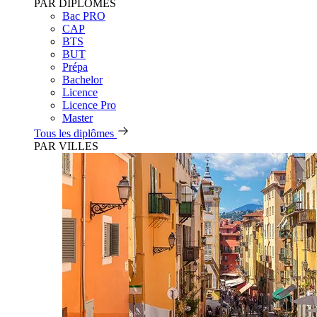
PAR DIPLÔMES
Bac PRO
CAP
BTS
BUT
Prépa
Bachelor
Licence
Licence Pro
Master
Tous les diplômes
PAR VILLES