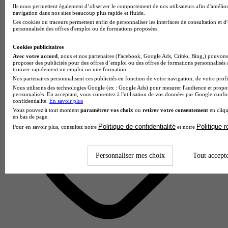
Ils nous permettent également d’observer le comportement de nos utilisateurs afin d'amélior
19 avis
navigation dans nos sites beaucoup plus rapide et fluide.
Ces cookies ou traceurs permettent enfin de personnaliser les interfaces de consultation et d
Paris 6e
personnalisée des offres d'emploi ou de formations proposées.
Cookies publicitaires
Avec votre accord
, nous et nos partenaires (Facebook, Google Ads, Critéo, Bing,) pouvons 
proposer des publicités pour des offres d’emploi ou des offres de formations personnalisés
trouver rapidement un emploi ou une formation.
Nos partenaires personnalisent ces publicités en fonction de votre navigation, de votre profil
Nous utilisons des technologies Google (ex : Google Ads) pour mesurer l'audience et propos
personnalisés. En acceptant, vous consentez à l'utilisation de vos données par Google conf
confidentialité.
En savoir plus
Vous pouvez à tout moment
paramétrer vos choix
ou
retirer votre consentement
en cliqu
en bas de page.
Politique de confidentialité
Politique 
Pour en savoir plus, consultez notre
et notre
Personnaliser mes choix
Tout accept