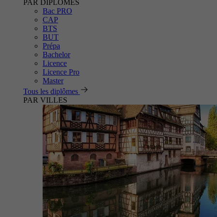
PAR DIPLÔMES
Bac PRO
CAP
BTS
BUT
Prépa
Bachelor
Licence
Licence Pro
Master
Tous les diplômes
PAR VILLES