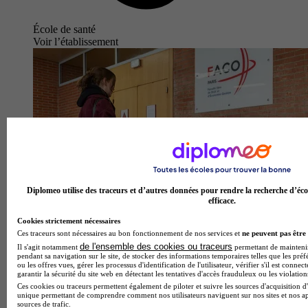
École de santé
Voir l’établissement
Diplomeo utilise des traceurs et d’autres données pour rendre la recherche d’éco
efficace.
Cookies strictement nécessaires
Ces traceurs sont nécessaires au bon fonctionnement de nos services et
ne peuvent pas être 
de l'ensemble des cookies ou traceurs
Il s'agit notamment
permettant de maintenir 
pendant sa navigation sur le site, de stocker des informations temporaires telles que les préf
ou les offres vues, gérer les processus d'identification de l'utilisateur, vérifier s'il est conn
garantir la sécurité du site web en détectant les tentatives d'accès frauduleux ou les violation
FACO Faculté libre de Droit
Ces cookies ou traceurs permettent également de piloter et suivre les sources d'acquisition d'
4.8
unique permettant de comprendre comment nos utilisateurs naviguent sur nos sites et nos ap
sources de trafic.