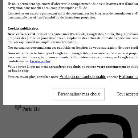
Ils nous permettent également d’observer le comportement de nos utilisateurs afin d'amélior
navigation dans nos sites beaucoup plus rapide et fluide.
Ces cookies ou traceurs permettent enfin de personnaliser les interfaces de consultation et d
personnalisée des offres d'emploi ou de formations proposées.
Cookies publicitaires
Avec votre accord
, nous et nos partenaires (Facebook, Google Ads, Critéo, Bing,) pouvons 
proposer des publicités pour des offres d’emploi ou des offres de formations personnalisés
trouver rapidement un emploi ou une formation.
Nos partenaires personnalisent ces publicités en fonction de votre navigation, de votre profil
Nous utilisons des technologies Google (ex : Google Ads) pour mesurer l'audience et propos
personnalisés. En acceptant, vous consentez à l'utilisation de vos données par Google conf
confidentialité.
En savoir plus
Vous pouvez à tout moment
paramétrer vos choix
ou
retirer votre consentement
en cliqu
en bas de page.
Politique de confidentialité
Politique 
Pour en savoir plus, consultez notre
et notre
Narratiiv
3.7
Personnaliser mes choix
Tout accept
17 avis
Paris 11e