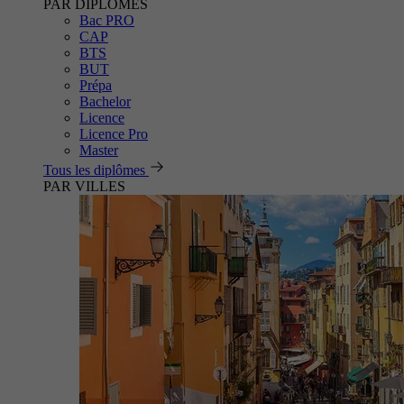
PAR DIPLÔMES
Bac PRO
CAP
BTS
BUT
Prépa
Bachelor
Licence
Licence Pro
Master
Tous les diplômes
PAR VILLES