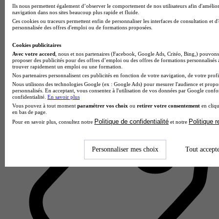
Ils nous permettent également d’observer le comportement de nos utilisateurs afin d'amélior
navigation dans nos sites beaucoup plus rapide et fluide.
Ces cookies ou traceurs permettent enfin de personnaliser les interfaces de consultation et d
personnalisée des offres d'emploi ou de formations proposées.
Cookies publicitaires
Avec votre accord
, nous et nos partenaires (Facebook, Google Ads, Critéo, Bing,) pouvons 
ISFJ - LILLE
proposer des publicités pour des offres d’emploi ou des offres de formations personnalisés
trouver rapidement un emploi ou une formation.
Aucun avis
Nos partenaires personnalisent ces publicités en fonction de votre navigation, de votre profil
Nous utilisons des technologies Google (ex : Google Ads) pour mesurer l'audience et propos
Lille
personnalisés. En acceptant, vous consentez à l'utilisation de vos données par Google conf
confidentialité.
En savoir plus
Vous pouvez à tout moment
paramétrer vos choix
ou
retirer votre consentement
en cliqu
en bas de page.
Politique de confidentialité
Politique 
Pour en savoir plus, consultez notre
et notre
Personnaliser mes choix
Tout accept