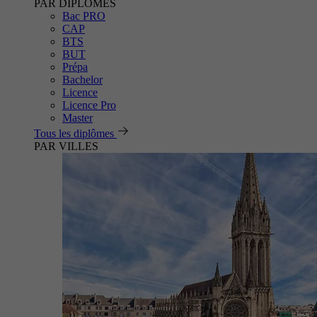
PAR DIPLÔMES
Bac PRO
CAP
BTS
BUT
Prépa
Bachelor
Licence
Licence Pro
Master
Tous les diplômes
PAR VILLES