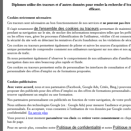
Diplomeo utilise des traceurs et d’autres données pour rendre la recherche d’éco
efficace.
Cookies strictement nécessaires
Ces traceurs sont nécessaires au bon fonctionnement de nos services et
ne peuvent pas être 
de l'ensemble des cookies ou traceurs
Il s'agit notamment
permettant de maintenir 
pendant sa navigation sur le site, de stocker des informations temporaires telles que les préf
ou les offres vues, gérer les processus d'identification de l'utilisateur, vérifier s'il est conn
la sécurité du site web en détectant les tentatives d'accès frauduleux ou les violations de sécu
Ces cookies ou traceurs permettent également de piloter et suivre les sources d'acquisition d'
unique permettant de comprendre comment nos utilisateurs naviguent sur nos sites et nos ap
sources de trafic.
SFA
Ils nous permettent également d’observer le comportement de nos utilisateurs afin d'amélior
navigation dans nos sites beaucoup plus rapide et fluide.
Aucun avis
Ces cookies ou traceurs permettent enfin de personnaliser les interfaces de consultation et d
personnalisée des offres d'emploi ou de formations proposées.
Poitiers
Cookies publicitaires
Avec votre accord
, nous et nos partenaires (Facebook, Google Ads, Critéo, Bing,) pouvons 
proposer des publicités pour des offres d’emploi ou des offres de formations personnalisés
trouver rapidement un emploi ou une formation.
Nos partenaires personnalisent ces publicités en fonction de votre navigation, de votre profil
Nous utilisons des technologies Google (ex : Google Ads) pour mesurer l'audience et propos
personnalisés. En acceptant, vous consentez à l'utilisation de vos données par Google conf
confidentialité.
En savoir plus
Vous pouvez à tout moment
paramétrer vos choix
ou
retirer votre consentement
en cliqu
bas de page.
Politique de confidentialité
Politique 
Pour en savoir plus, consultez notre
et notre