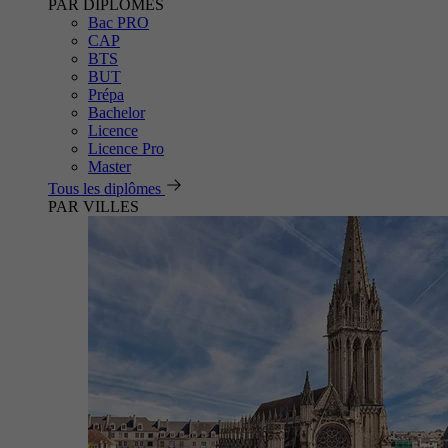
PAR DIPLÔMES
Bac PRO
CAP
BTS
BUT
Prépa
Bachelor
Licence
Licence Pro
Master
Tous les diplômes
PAR VILLES