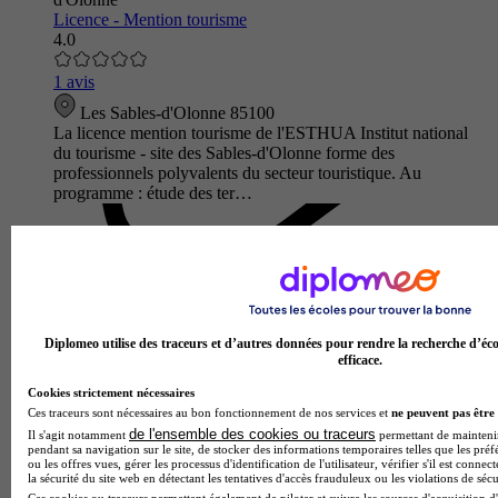
Licence - Mention tourisme
4.0
1 avis
Les Sables-d'Olonne 85100
La licence mention tourisme de l'ESTHUA Institut national
du tourisme - site des Sables-d'Olonne forme des
professionnels polyvalents du secteur touristique. Au
programme : étude des ter…
Diplomeo utilise des traceurs et d’autres données pour rendre la recherche d’éco
efficace.
Cookies strictement nécessaires
Ces traceurs sont nécessaires au bon fonctionnement de nos services et
ne peuvent pas être 
de l'ensemble des cookies ou traceurs
Il s'agit notamment
permettant de maintenir 
pendant sa navigation sur le site, de stocker des informations temporaires telles que les préf
ou les offres vues, gérer les processus d'identification de l'utilisateur, vérifier s'il est conn
UCO Nantes
la sécurité du site web en détectant les tentatives d'accès frauduleux ou les violations de sécu
Licence - Économie - Gestion
Ces cookies ou traceurs permettent également de piloter et suivre les sources d'acquisition d'