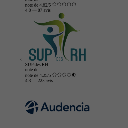
note de 4.82/5
4.8
—
87 avis
SUP des RH
note de
note de 4.25/5
4.3
—
223 avis