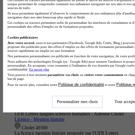
3.3
unique permettant de comprendre comment nos utilisateurs naviguent sur nos sites et nos ap
sources de trafic.
Ils nous permettent également d’observer le comportement de nos utilisateurs afin d'amélior
8 avis
navigation dans nos sites beaucoup plus rapide et fluide.
Rezé 44400
Ces cookies ou traceurs permettent enfin de personnaliser les interfaces de consultation et d
personnalisée des offres d'emploi ou de formations proposées.
Une licence pour se former en économie de l’entreprise La
formation permet aux étudiants d’acquérir des compétences en
Cookies publicitaires
gestion et développer des connaissances en…
Avec votre accord
, nous et nos partenaires (Facebook, Google Ads, Critéo, Bing,) pouvons 
proposer des publicités pour des offres d’emploi ou des offres de formations personnalisés
trouver rapidement un emploi ou une formation.
Nos partenaires personnalisent ces publicités en fonction de votre navigation, de votre profil
Nous utilisons des technologies Google (ex : Google Ads) pour mesurer l'audience et propos
personnalisés. En acceptant, vous consentez à l'utilisation de vos données par Google conf
confidentialité.
En savoir plus
Vous pouvez à tout moment
paramétrer vos choix
ou
retirer votre consentement
en cliqu
bas de page.
Politique de confidentialité
Politique 
Pour en savoir plus, consultez notre
et notre
Personnaliser mes choix
Tout accept
UFR Lettres langues sciences humaines - Antenne Cholet
Licence - Mention histoire
Cholet 49300
La licence mention histoire proposée par l'UFR Lettres