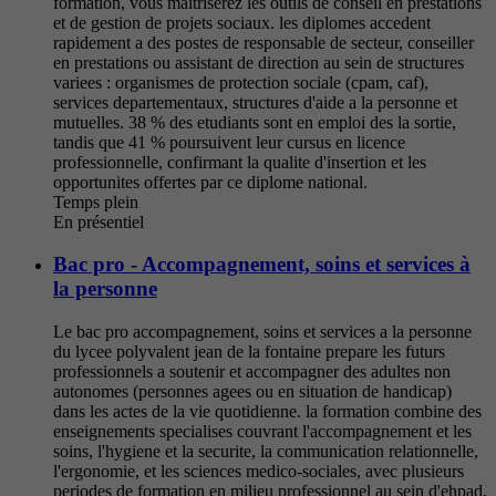
formation, vous maitriserez les outils de conseil en prestations
et de gestion de projets sociaux. les diplomes accedent
rapidement a des postes de responsable de secteur, conseiller
en prestations ou assistant de direction au sein de structures
variees : organismes de protection sociale (cpam, caf),
services departementaux, structures d'aide a la personne et
mutuelles. 38 % des etudiants sont en emploi des la sortie,
tandis que 41 % poursuivent leur cursus en licence
professionnelle, confirmant la qualite d'insertion et les
opportunites offertes par ce diplome national.
Temps plein
En présentiel
Bac pro - Accompagnement, soins et services à
la personne
Le bac pro accompagnement, soins et services a la personne
du lycee polyvalent jean de la fontaine prepare les futurs
professionnels a soutenir et accompagner des adultes non
autonomes (personnes agees ou en situation de handicap)
dans les actes de la vie quotidienne. la formation combine des
enseignements specialises couvrant l'accompagnement et les
soins, l'hygiene et la securite, la communication relationnelle,
l'ergonomie, et les sciences medico-sociales, avec plusieurs
periodes de formation en milieu professionnel au sein d'ehpad,