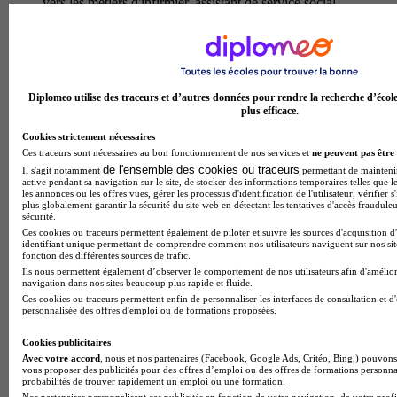
vers les metiers d'infirmier, assistant de service social,
educateur ou conseiller en economie sociale et familiale. les
diplomes maitrisent les concepts cles des secteurs sanitaire et
medico-social, associant rigueur scientifique et sensibilite
humaine pour exercer des professions d'engagement orientees
vers l'aide a la personne.
Temps plein
Diplomeo utilise des traceurs et d’autres données pour rendre la recherche d’écol
plus efficace.
En présentiel
Cookies strictement nécessaires
Bac techno - STMG sciences et technologies du
Ces traceurs sont nécessaires au bon fonctionnement de nos services et
ne peuvent pas être 
management et de la gestion enseignement
de l'ensemble des cookies ou traceurs
Il s'agit notamment
permettant de maintenir 
active pendant sa navigation sur le site, de stocker des informations temporaires telles que le
spécifique mercatique (marketing)
les annonces ou les offres vues, gérer les processus d'identification de l'utilisateur, vérifier s
plus globalement garantir la sécurité du site web en détectant les tentatives d'accès fraudule
sécurité.
Au lycee polyvalent jean de la fontaine, le bac techno stmg
Ces cookies ou traceurs permettent également de piloter et suivre les sources d'acquisition d
avec enseignement specifique mercatique (marketing) vous
identifiant unique permettant de comprendre comment nos utilisateurs naviguent sur nos site
forme aux strategies commerciales et a la gestion d'entreprise.
fonction des différentes sources de trafic.
vous maitriserez les trois piliers du marketing : la conception
Ils nous permettent également d’observer le comportement de nos utilisateurs afin d'amélior
navigation dans nos sites beaucoup plus rapide et fluide.
d'offres adaptees aux consommateurs, l'analyse des reseaux et
Ces cookies ou traceurs permettent enfin de personnaliser les interfaces de consultation et d
strategies de distribution, ainsi que les actions de
personnalisée des offres d'emploi ou de formations proposées.
communication (publicite, fidelisation). vous developperez
des competences concretes pour analyser les strategies
Cookies publicitaires
mercatiques mises en œuvre, proposer des solutions
Avec votre accord
, nous et nos partenaires (Facebook, Google Ads, Critéo, Bing,) pouvons 
innovantes et comprendre les technologies de l'information.
vous proposer des publicités pour des offres d’emploi ou des offres de formations personna
diplomes en main, vous accederez a des carrieres dynamiques
probabilités de trouver rapidement un emploi ou une formation.