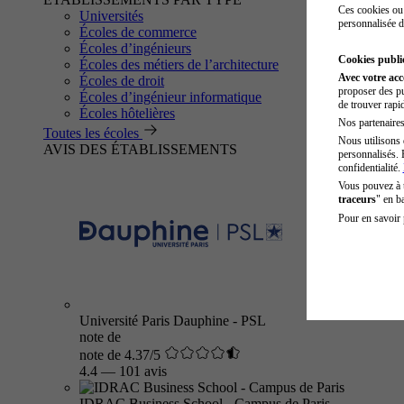
Ces cookies ou 
Universités
personnalisée d
Écoles de commerce
Écoles d’ingénieurs
Cookies public
Écoles des métiers de l’architecture
Avec votre ac
Écoles de droit
proposer des pu
Écoles d’ingénieur informatique
de trouver rapi
Écoles hôtelières
Nos partenaires 
Toutes les écoles
Nous utilisons 
AVIS DES ÉTABLISSEMENTS
personnalisés. 
confidentialité.
Vous pouvez à
traceurs
" en b
Pour en savoir 
Université Paris Dauphine - PSL
note de
note de 4.37/5
4.4
—
101 avis
IDRAC Business School - Campus de Paris