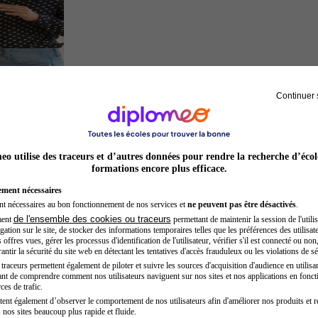
Continuer 
Chef de projet
o utilise des traceurs et d’autres données pour rendre la recherche d’écol
formations encore plus efficace.
ement nécessaires
nt nécessaires au bon fonctionnement de nos services et
ne peuvent pas être désactivés
.
de l'ensemble des cookies ou traceurs
ment
permettant de maintenir la session de l'utilis
ation sur le site, de stocker des informations temporaires telles que les préférences des utilisate
offres vues, gérer les processus d'identification de l'utilisateur, vérifier s'il est connecté ou non,
ntir la sécurité du site web en détectant les tentatives d'accès frauduleux ou les violations de sé
raceurs permettent également de piloter et suivre les sources d'acquisition d'audience en utilisan
nt de comprendre comment nos utilisateurs naviguent sur nos sites et nos applications en fonct
Auxiliaire de puériculture
ces de trafic.
tent également d’observer le comportement de nos utilisateurs afin d'améliorer nos produits et r
 nos sites beaucoup plus rapide et fluide.