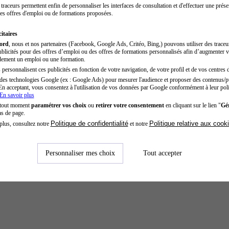
traceurs permettent enfin de personnaliser les interfaces de consultation et d'effectuer une prése
es offres d'emploi ou de formations proposées.
itaires
cord
, nous et nos partenaires (Facebook, Google Ads, Critéo, Bing,) pouvons utiliser des trace
blicités pour des offres d’emploi ou des offres de formations personnalisés afin d’augmenter v
dement un emploi ou une formation.
personnalisent ces publicités en fonction de votre navigation, de votre profil et de vos centres d
des technologies Google (ex : Google Ads) pour mesurer l'audience et proposer des contenus/pu
En acceptant, vous consentez à l'utilisation de vos données par Google conformément à leur poli
En savoir plus
 tout moment
paramétrer vos choix
ou
retirer votre consentement
en cliquant sur le lien "
Gér
as de page.
Politique de confidentialité
Politique relative aux cook
plus, consultez notre
et notre
Personnaliser mes choix
Tout accepter