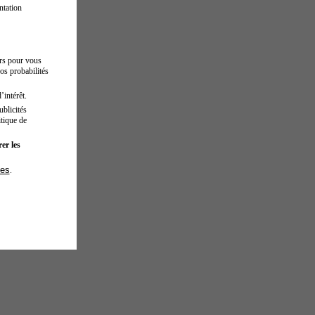
ntation
urs pour vous
os probabilités
’intérêt.
blicités
tique de
er les
ies
.