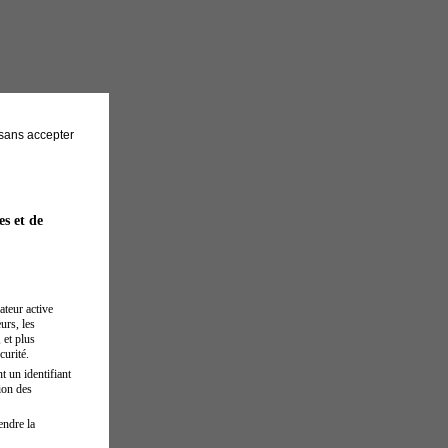
sans accepter
es et de
ateur active
urs, les
 et plus
curité.
t un identifiant
ion des
endre la