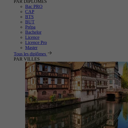
PAR DIPLÔMES
Bac PRO
CAP
BTS
BUT
Prépa
Bachelor
Licence
Licence Pro
Master
Tous les diplômes
PAR VILLES