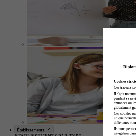
Diplome
Cookies strict
Ces traceurs so
Il s'agit notam
pendant sa navig
annonces ou les 
globalement gara
Ces cookies ou t
unique permetta
différentes sour
Ils nous permet
Établissements
navigation dans
ÉTABLISSEMENTS PAR TYPE