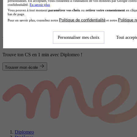
personnalisés. En acceptant, vous consentez à l'utilisation de vos données par Google conf
confidentialité.
En savoir plus
Vous pouvez à tout moment
paramétrer vos choix
ou
retirer votre consentement
en cliqu
bas de page.
Lycée professionnel
Politique de confidentialité
Politique 
Pour en savoir plus, consultez notre
et notre
Voir l’établissement
Afficher plus de résultats
Personnaliser mes choix
Tout accept
Trouve ton CS en 1 min avec Diplomeo !
Trouver mon école
Diplomeo