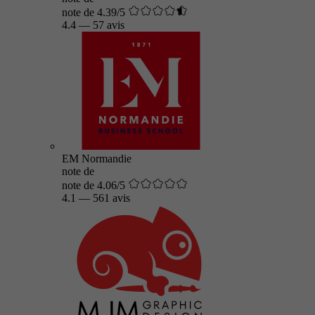
note de 4.39/5
4.4
—
57 avis
EM Normandie
note de
note de 4.06/5
4.1
—
561 avis