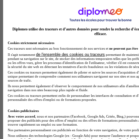
Lycée professionnel Jehan Dupérier
Aucun avis
Diplomeo utilise des traceurs et d’autres données pour rendre la recherche d’éco
Saint-Médard-en-Jalles
efficace.
Cookies strictement nécessaires
Ces traceurs sont nécessaires au bon fonctionnement de nos services et
ne peuvent pas être 
de l'ensemble des cookies ou traceurs
Il s'agit notamment
permettant de maintenir 
pendant sa navigation sur le site, de stocker des informations temporaires telles que les préf
ou les offres vues, gérer les processus d'identification de l'utilisateur, vérifier s'il est conn
la sécurité du site web en détectant les tentatives d'accès frauduleux ou les violations de sécu
Ces cookies ou traceurs permettent également de piloter et suivre les sources d'acquisition d'
unique permettant de comprendre comment nos utilisateurs naviguent sur nos sites et nos ap
sources de trafic.
Ils nous permettent également d’observer le comportement de nos utilisateurs afin d'amélior
navigation dans nos sites beaucoup plus rapide et fluide.
Ces cookies ou traceurs permettent enfin de personnaliser les interfaces de consultation et d
personnalisée des offres d'emploi ou de formations proposées.
Cookies publicitaires
Avec votre accord
, nous et nos partenaires (Facebook, Google Ads, Critéo, Bing,) pouvons 
proposer des publicités pour des offres d’emploi ou des offres de formations personnalisés
trouver rapidement un emploi ou une formation.
Nos partenaires personnalisent ces publicités en fonction de votre navigation, de votre profil
Nous utilisons des technologies Google (ex : Google Ads) pour mesurer l'audience et propos