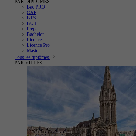
PAR DIPLÔMES
Bac PRO
CAP
BTS
BUT
Prépa
Bachelor
Licence
Licence Pro
Master
Tous les diplômes
PAR VILLES