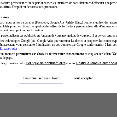
traceurs permettent enfin de personnaliser les interfaces de consultation et d'effectuer une prése
es offres d'emploi ou de formations proposées.
itaires
cord
, nous et nos partenaires (Facebook, Google Ads, Critéo, Bing,) pouvons utiliser des trace
blicités pour des offres d’emploi ou des offres de formations personnalisés afin d’augmenter v
dement un emploi ou une formation.
personnalisent ces publicités en fonction de votre navigation, de votre profil et de vos centres d
des technologies Google (ex : Google Ads) pour mesurer l'audience et proposer des contenus/pu
En acceptant, vous consentez à l'utilisation de vos données par Google conformément à leur poli
En savoir plus
 tout moment
paramétrer vos choix
ou
retirer votre consentement
en cliquant sur le lien "
Gér
as de page.
Politique de confidentialité
Politique relative aux cook
plus, consultez notre
et notre
Personnaliser mes choix
Tout accepter