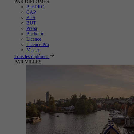
PAR DIPLÔMES
Bac PRO
CAP
BTS
BUT
Prépa
Bachelor
Licence
Licence Pro
Master
Tous les diplômes
PAR VILLES