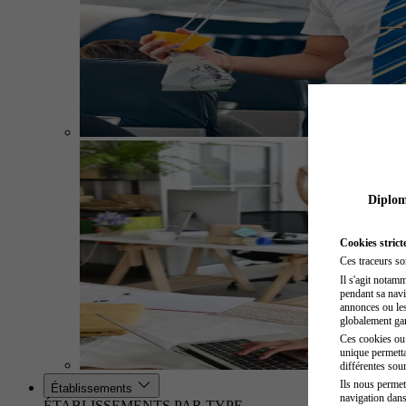
Diplome
Cookies strict
Ces traceurs so
Il s'agit notam
pendant sa navig
annonces ou les 
globalement gara
Ces cookies ou t
unique permetta
différentes sour
Ils nous permet
Établissements
navigation dans
ÉTABLISSEMENTS PAR TYPE