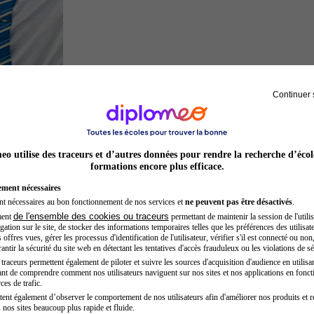
Continuer 
Hôtesse de l'air steward
o utilise des traceurs et d’autres données pour rendre la recherche d’écol
formations encore plus efficace.
ement nécessaires
nt nécessaires au bon fonctionnement de nos services et
ne peuvent pas être désactivés
.
de l'ensemble des cookies ou traceurs
ment
permettant de maintenir la session de l'utilis
ation sur le site, de stocker des informations temporaires telles que les préférences des utilisate
offres vues, gérer les processus d'identification de l'utilisateur, vérifier s'il est connecté ou non,
ntir la sécurité du site web en détectant les tentatives d'accès frauduleux ou les violations de sé
raceurs permettent également de piloter et suivre les sources d'acquisition d'audience en utilisan
nt de comprendre comment nos utilisateurs naviguent sur nos sites et nos applications en fonct
Entrepreneur
ces de trafic.
tent également d’observer le comportement de nos utilisateurs afin d'améliorer nos produits et r
 nos sites beaucoup plus rapide et fluide.