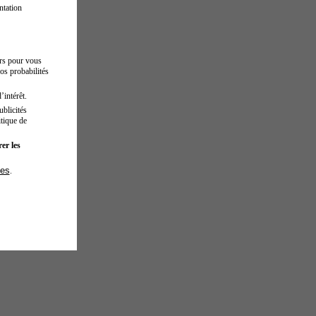
ntation
urs pour vous
os probabilités
’intérêt.
blicités
tique de
er les
ies
.