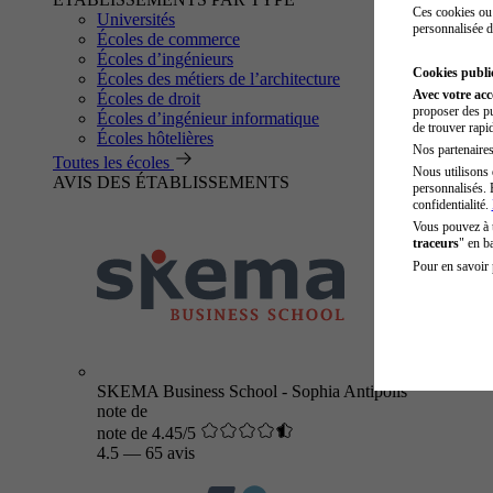
Ces cookies ou 
Universités
personnalisée d
Écoles de commerce
Écoles d’ingénieurs
Cookies public
Écoles des métiers de l’architecture
Avec votre ac
Écoles de droit
proposer des pu
Écoles d’ingénieur informatique
de trouver rapi
Écoles hôtelières
Nos partenaires 
Toutes les écoles
Nous utilisons 
AVIS DES ÉTABLISSEMENTS
personnalisés. 
confidentialité.
Vous pouvez à
traceurs
" en b
Pour en savoir 
SKEMA Business School - Sophia Antipolis
note de
note de 4.45/5
4.5
—
65 avis