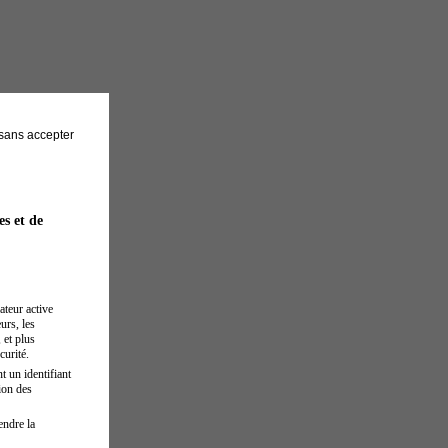
sans accepter
es et de
ateur active
urs, les
 et plus
curité.
t un identifiant
ion des
endre la