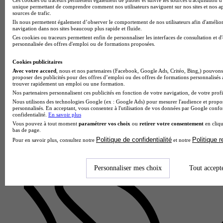
unique permettant de comprendre comment nos utilisateurs naviguent sur nos sites et nos ap
sources de trafic.
Ils nous permettent également d’observer le comportement de nos utilisateurs afin d'amélior
navigation dans nos sites beaucoup plus rapide et fluide.
Ces cookies ou traceurs permettent enfin de personnaliser les interfaces de consultation et d
personnalisée des offres d'emploi ou de formations proposées.
ECV Creative School & Community - Aix-en-Provence
Bachelor - Architecture d'intérieur
Cookies publicitaires
5.0
Avec votre accord
, nous et nos partenaires (Facebook, Google Ads, Critéo, Bing,) pouvons 
proposer des publicités pour des offres d’emploi ou des offres de formations personnalisés
trouver rapidement un emploi ou une formation.
3 avis
Nos partenaires personnalisent ces publicités en fonction de votre navigation, de votre profil
Aix-en-Provence 13080
Nous utilisons des technologies Google (ex : Google Ads) pour mesurer l'audience et propos
personnalisés. En acceptant, vous consentez à l'utilisation de vos données par Google conf
Le Bachelor Architecture d’intérieur vise à enseigner les
confidentialité.
En savoir plus
fondamentaux nécessaires à la conception d’espaces intérieurs
Vous pouvez à tout moment
paramétrer vos choix
ou
retirer votre consentement
en cliqu
et à la scénographie. Les enseignements en espace se b…
bas de page.
Politique de confidentialité
Politique 
Pour en savoir plus, consultez notre
et notre
Personnaliser mes choix
Tout accept