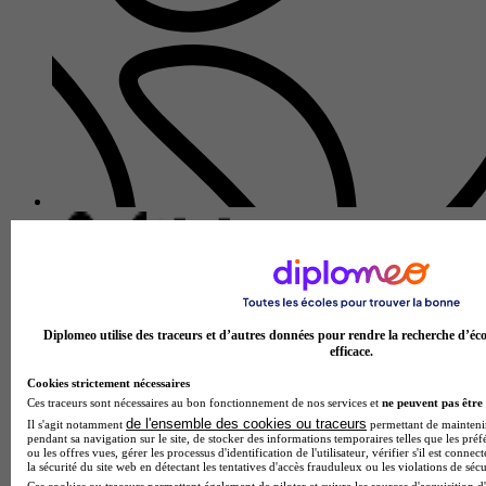
Diplomeo utilise des traceurs et d’autres données pour rendre la recherche d’éco
efficace.
Cookies strictement nécessaires
Ces traceurs sont nécessaires au bon fonctionnement de nos services et
ne peuvent pas être 
de l'ensemble des cookies ou traceurs
Il s'agit notamment
permettant de maintenir 
pendant sa navigation sur le site, de stocker des informations temporaires telles que les préf
ou les offres vues, gérer les processus d'identification de l'utilisateur, vérifier s'il est conn
la sécurité du site web en détectant les tentatives d'accès frauduleux ou les violations de sécu
Ces cookies ou traceurs permettent également de piloter et suivre les sources d'acquisition d'