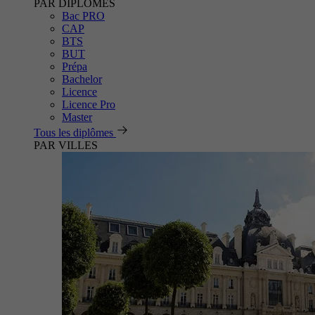
PAR DIPLÔMES
Bac PRO
CAP
BTS
BUT
Prépa
Bachelor
Licence
Licence Pro
Master
Tous les diplômes
PAR VILLES