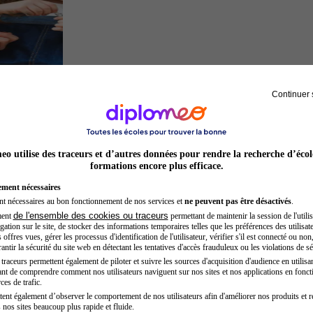
Continuer 
Auxiliaire de puériculture
o utilise des traceurs et d’autres données pour rendre la recherche d’écol
formations encore plus efficace.
ement nécessaires
nt nécessaires au bon fonctionnement de nos services et
ne peuvent pas être désactivés
.
de l'ensemble des cookies ou traceurs
ment
permettant de maintenir la session de l'utilis
ation sur le site, de stocker des informations temporaires telles que les préférences des utilisate
offres vues, gérer les processus d'identification de l'utilisateur, vérifier s'il est connecté ou non,
ntir la sécurité du site web en détectant les tentatives d'accès frauduleux ou les violations de sé
raceurs permettent également de piloter et suivre les sources d'acquisition d'audience en utilisan
nt de comprendre comment nos utilisateurs naviguent sur nos sites et nos applications en fonct
Architecte
ces de trafic.
tent également d’observer le comportement de nos utilisateurs afin d'améliorer nos produits et r
 nos sites beaucoup plus rapide et fluide.