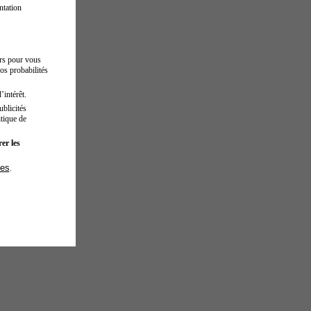
ntation
urs pour vous
os probabilités
’intérêt.
blicités
tique de
er les
ies
.