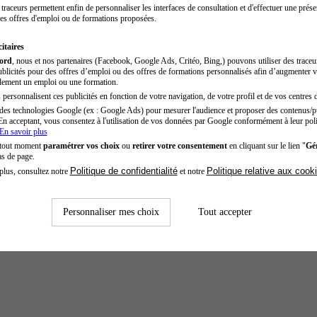
traceurs permettent enfin de personnaliser les interfaces de consultation et d'effectuer une prése
es offres d'emploi ou de formations proposées.
itaires
cord
, nous et nos partenaires (Facebook, Google Ads, Critéo, Bing,) pouvons utiliser des trace
blicités pour des offres d’emploi ou des offres de formations personnalisés afin d’augmenter v
dement un emploi ou une formation.
personnalisent ces publicités en fonction de votre navigation, de votre profil et de vos centres d
des technologies Google (ex : Google Ads) pour mesurer l'audience et proposer des contenus/pu
En acceptant, vous consentez à l'utilisation de vos données par Google conformément à leur poli
En savoir plus
 tout moment
paramétrer vos choix
ou
retirer votre consentement
en cliquant sur le lien "
Gér
as de page.
Politique de confidentialité
Politique relative aux cook
plus, consultez notre
et notre
Personnaliser mes choix
Tout accepter