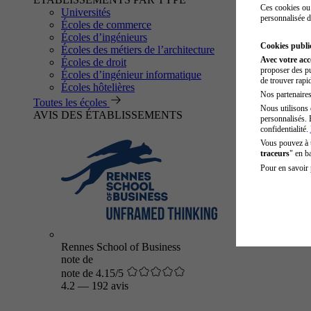
Ces cookies ou 
Universités
personnalisée d
Écoles de commerce
Écoles d’ingénieurs
Cookies public
Écoles des métiers de l’architecture
Avec votre ac
Écoles de droit
proposer des pu
Écoles d’ingénieur informatique
de trouver rapi
Écoles hôtelières
Nos partenaires 
Toutes les écoles
Nous utilisons 
AVIS DES ÉTABLISSEMENTS
personnalisés. 
confidentialité.
Vous pouvez à
traceurs
" en b
Pour en savoir 
Rennes School of Business
note de
note de 4.15/5
4.2
—
192 avis