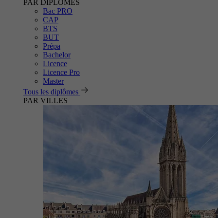
PAR DIPLÔMES
Bac PRO
CAP
BTS
BUT
Prépa
Bachelor
Licence
Licence Pro
Master
Tous les diplômes
PAR VILLES