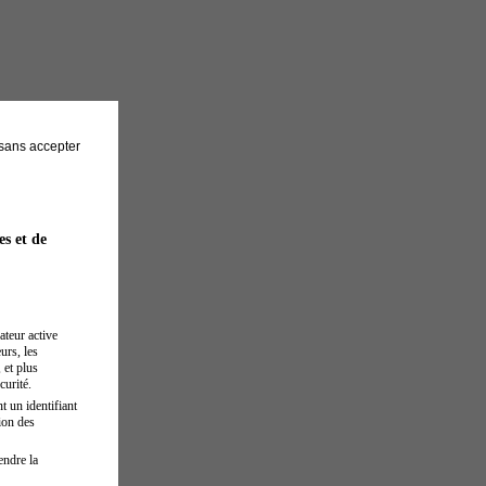
sans accepter
es et de
ateur active
urs, les
 et plus
curité.
t un identifiant
ion des
endre la