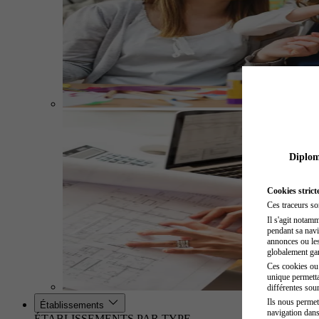
Diplome
Cookies strict
Ces traceurs so
Il s'agit notam
pendant sa navig
annonces ou les 
globalement gara
Ces cookies ou t
unique permetta
différentes sour
Ils nous permet
Établissements
navigation dans
ÉTABLISSEMENTS PAR TYPE