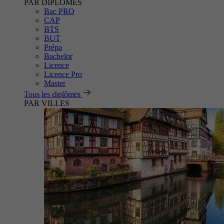
PAR DIPLÔMES
Bac PRO
CAP
BTS
BUT
Prépa
Bachelor
Licence
Licence Pro
Master
Tous les diplômes
PAR VILLES