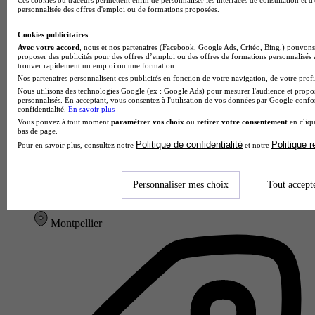
Ces cookies ou traceurs permettent enfin de personnaliser les interfaces de consultation et d
Voir l’établissement
personnalisée des offres d'emploi ou de formations proposées.
Cookies publicitaires
Avec votre accord
, nous et nos partenaires (Facebook, Google Ads, Critéo, Bing,) pouvons 
proposer des publicités pour des offres d’emploi ou des offres de formations personnalisés
trouver rapidement un emploi ou une formation.
Nos partenaires personnalisent ces publicités en fonction de votre navigation, de votre profil
Nous utilisons des technologies Google (ex : Google Ads) pour mesurer l'audience et propos
personnalisés. En acceptant, vous consentez à l'utilisation de vos données par Google conf
confidentialité.
En savoir plus
Vous pouvez à tout moment
paramétrer vos choix
ou
retirer votre consentement
en cliqu
bas de page.
Politique de confidentialité
Politique 
Pour en savoir plus, consultez notre
et notre
Lycée professionnel Pierre Mendès France
Personnaliser mes choix
Tout accept
Aucun avis
Montpellier