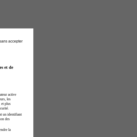
sans accepter
es et de
ateur active
urs, les
 et plus
curité.
t un identifiant
ion des
endre la