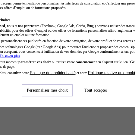
traceurs permettent enfin de personnaliser les interfaces de consultation et d'effectuer une prése
es offres d'emploi ou de formations proposées.
itaires
cord
, nous et nos partenaires (Facebook, Google Ads, Critéo, Bing,) pouvons utiliser des trace
blicités pour des offres d’emploi ou des offres de formations personnalisés afin d’augmenter v
dement un emploi ou une formation.
personnalisent ces publicités en fonction de votre navigation, de votre profil et de vos centres d
des technologies Google (ex : Google Ads) pour mesurer l'audience et proposer des contenus/pu
En acceptant, vous consentez à l'utilisation de vos données par Google conformément à leur poli
En savoir plus
 tout moment
paramétrer vos choix
ou
retirer votre consentement
en cliquant sur le lien "
Gér
as de page.
Politique de confidentialité
Politique relative aux cook
plus, consultez notre
et notre
Personnaliser mes choix
Tout accepter