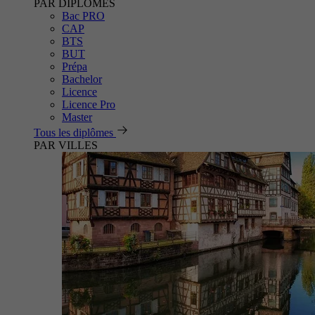
PAR DIPLÔMES
Bac PRO
CAP
BTS
BUT
Prépa
Bachelor
Licence
Licence Pro
Master
Tous les diplômes
PAR VILLES