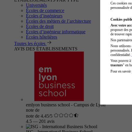
Ces cookies ou 
Universités
personnalisée d
Écoles de commerce
Écoles d’ingénieurs
Cookies public
Écoles des métiers de l’architecture
Avec votre ac
Écoles de droit
proposer des pu
Écoles d’ingénieur informatique
de trouver rapi
Écoles hôtelières
Nos partenaires 
Toutes les écoles
Nous utilisons 
AVIS DES ÉTABLISSEMENTS
personnalisés. 
confidentialité.
Vous pouvez à
traceurs
" en b
Pour en savoir 
emlyon business school - Campus de Lyon
note de
note de 4.45/5
4.5
—
201 avis
ISG - International Business School