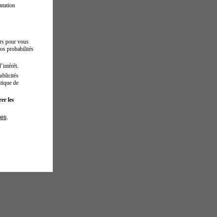
ntation
urs pour vous
os probabilités
’intérêt.
blicités
tique de
er les
ies
.