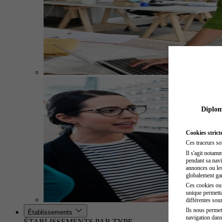
Diplome
Cookies strict
Ces traceurs so
Il s'agit notam
pendant sa navig
annonces ou les 
globalement gara
Ces cookies ou t
unique permetta
différentes sour
Ils nous permet
Établissements
navigation dans
ÉTABLISSEMENTS PAR TYPE