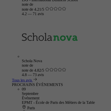
note de
note de 4.21/5
4.2
—
71 avis
Schola Nova
note de
note de 4.82/5
4.8
—
73 avis
Tous les avis
PROCHAINS ÉVÈNEMENTS
09
Septembre
Événement
EPMT - École de Paris des Métiers de la Table
Paris