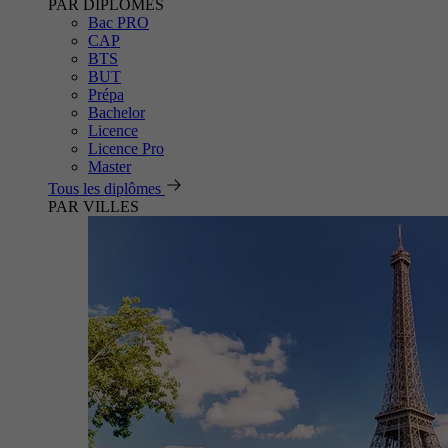
PAR DIPLÔMES
Bac PRO
CAP
BTS
BUT
Prépa
Bachelor
Licence
Licence Pro
Master
Tous les diplômes
PAR VILLES