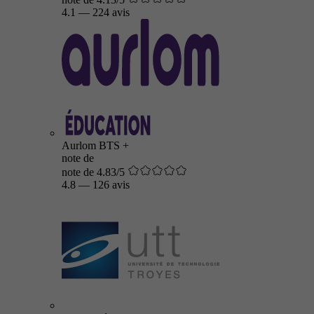
4.1
—
224 avis
Aurlom BTS +
note de
note de 4.83/5
4.8
—
126 avis