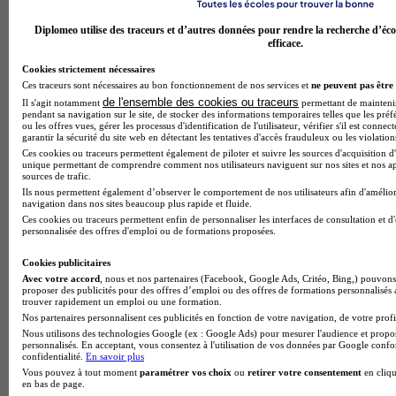
Diplomeo utilise des traceurs et d’autres données pour rendre la recherche d’éco
efficace.
Quels sont les métiers du sport les mieux payés ?
Cookies strictement nécessaires
Ces traceurs sont nécessaires au bon fonctionnement de nos services et
ne peuvent pas être 
de l'ensemble des cookies ou traceurs
Il s'agit notamment
permettant de maintenir 
pendant sa navigation sur le site, de stocker des informations temporaires telles que les préf
ou les offres vues, gérer les processus d'identification de l'utilisateur, vérifier s'il est conn
garantir la sécurité du site web en détectant les tentatives d'accès frauduleux ou les violation
Ces cookies ou traceurs permettent également de piloter et suivre les sources d'acquisition d'
unique permettant de comprendre comment nos utilisateurs naviguent sur nos sites et nos ap
sources de trafic.
Ils nous permettent également d’observer le comportement de nos utilisateurs afin d'amélior
navigation dans nos sites beaucoup plus rapide et fluide.
Ces cookies ou traceurs permettent enfin de personnaliser les interfaces de consultation et d
personnalisée des offres d'emploi ou de formations proposées.
Cookies publicitaires
Avec votre accord
, nous et nos partenaires (Facebook, Google Ads, Critéo, Bing,) pouvons 
proposer des publicités pour des offres d’emploi ou des offres de formations personnalisés
trouver rapidement un emploi ou une formation.
Marketing ou communication, quel domaine est fait pour toi ?
Nos partenaires personnalisent ces publicités en fonction de votre navigation, de votre profil
Nous utilisons des technologies Google (ex : Google Ads) pour mesurer l'audience et propos
personnalisés. En acceptant, vous consentez à l'utilisation de vos données par Google conf
confidentialité.
En savoir plus
Vous pouvez à tout moment
paramétrer vos choix
ou
retirer votre consentement
en cliqu
en bas de page.