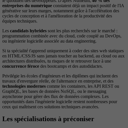
le quotidien des développeurs. D'après Numeum,
40 % des
entreprises du numérique
constatent déjà un impact positif de l'IA
générative sur leurs marges, notamment grâce à l'accélération des
cycles de conception et à l'amélioration de la productivité des
équipes techniques.
Les
candidats hybrides
sont les plus recherchés sur le marché :
programmation combinée avec du cloud, code couplé au DevOps,
ou ingénierie logicielle associée au data engineering.
Si ta spécialité t'apprend uniquement à coder des sites web statiques
en HTML/CSS/JS sans jamais toucher au backend, au cloud ou aux
architectures distribuées, tu risques de te retrouver face à une
concurrence féroce
des bootcamps et des autodidactes.
Privilégie les écoles d'ingénieurs et les diplômes qui incluent des
travaux d'envergure réelle, de l'alternance en entreprise, et des
technologies modernes
comme les containers, les API REST ou
GraphQL, les bases de données NoSQL, ou le messaging
asynchrone pour gérer des flux de données complexes. Les
opportunités dans l'ingénierie logicielle restent nombreuses pour
ceux qui maîtrisent ces solutions techniques avancées.
Les spécialisations à préconiser