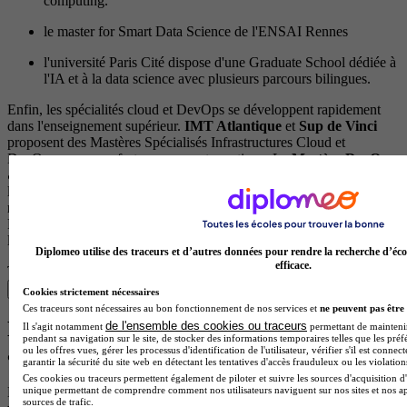
computing.
le master for Smart Data Science de l'ENSAI Rennes
l'université Paris Cité dispose d'une Graduate School dédiée à
l'IA et à la data science avec plusieurs parcours bilingues.
Enfin, les spécialités cloud et DevOps se développent rapidement
dans l'enseignement supérieur.
IMT Atlantique
et
Sup de Vinci
proposent des Mastères Spécialisés Infrastructures Cloud et
DevOps, avec une forte composante pratique. Le
Mastère DevOps
& Cloud
met l'accent sur la supervision système, la virtualisation et
la sécurité des infrastructures critiques. Ces cursus ciblent des
métiers comme cloud engineer, architecte cloud ou SRE (Site
Reliability Engineer), et s'appuient souvent sur des partenariats avec
les géants du cloud.
Diplomeo utilise des traceurs et d’autres données pour rendre la recherche d’éco
efficace.
Trouve la formation qui te correspond
Voir les diplômes
Cookies strictement nécessaires
Ces traceurs sont nécessaires au bon fonctionnement de nos services et
ne peuvent pas être 
Les spécialisations à éviter… ou à choisir
de l'ensemble des cookies ou traceurs
Il s'agit notamment
permettant de maintenir 
pendant sa navigation sur le site, de stocker des informations temporaires telles que les préf
avec prudence
ou les offres vues, gérer les processus d'identification de l'utilisateur, vérifier s'il est conn
garantir la sécurité du site web en détectant les tentatives d'accès frauduleux ou les violation
Ces cookies ou traceurs permettent également de piloter et suivre les sources d'acquisition d'
unique permettant de comprendre comment nos utilisateurs naviguent sur nos sites et nos ap
Maintenant qu'on a vu les domaines qui explosent, parlons de l'autre
sources de trafic.