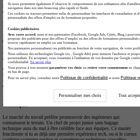
versant : les formations qu'il vaut mieux éviter pendant tes études.
Ils nous permettent également d’observer le comportement de nos utilisateurs afin d'amélior
En effet, certains intitulés cachent des formations trop généralistes
navigation dans nos sites beaucoup plus rapide et fluide.
ou mal positionnées face aux attentes des employeurs en 2026.
Ces cookies ou traceurs permettent enfin de personnaliser les interfaces de consultation et d
personnalisée des offres d'emploi ou de formations proposées.
Les masters développement web trop généralistes
Cookies publicitaires
Avec votre accord
, nous et nos partenaires (Facebook, Google Ads, Critéo, Bing,) pouvons 
Le développement web recrute, mais le marché est saturé. Entre
proposer des publicités pour des offres d’emploi ou des offres de formations personnalisés
bootcamps, reconversions rapides et autodidactes, la concurrence est
trouver rapidement un emploi ou une formation.
importante et les salaires en début de carrière stagnent. Un master
Nos partenaires personnalisent ces publicités en fonction de votre navigation, de votre profil
sans spécialisation technique forte te met en concurrence directe
Nous utilisons des technologies Google (ex : Google Ads) pour mesurer l'audience et propos
avec des candidats issus de parcours plus courts et moins coûteux.
personnalisés. En acceptant, vous consentez à l'utilisation de vos données par Google conf
confidentialité.
En savoir plus
Vous pouvez à tout moment
paramétrer vos choix
ou
retirer votre consentement
en cliqu
Ce master reste pertinent s'il inclut du cloud (AWS, Azure), de
en bas de page.
l'architecture logicielle, de la sécurité applicative ou du DevOps.
Politique de confidentialité
Politique 
Pour en savoir plus, consultez notre
et notre
Dans ce cas, tu ne sors plus comme "développeur web", mais
comme ingénieur logiciel capable de gérer la production.
Personnaliser mes choix
Tout accept
Les masters gestion de projet informatique sans socle
technique
Le marché du travail préfère promouvoir des ingénieurs qui
connaissent le terrain. Un chef de projet junior sans bagage
technique aura du mal à être crédible face aux équipes. Ce master
fonctionne si tu as déjà une première expérience tech, ou si le cursus
combine vraiment gestion et compétences techniques concrètes.