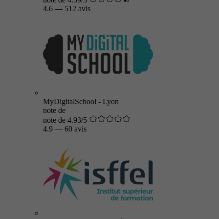
4.6
—
512 avis
MyDigitalSchool - Lyon
note de
note de 4.93/5
4.9
—
60 avis