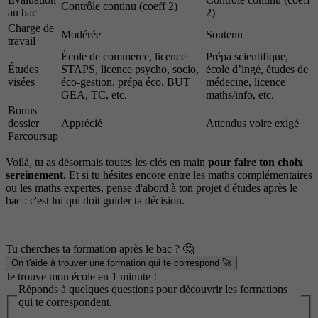
Contrôle continu (coeff 2)
au bac
2)
Charge de
Modérée
Soutenu
travail
École de commerce, licence
Prépa scientifique,
Études
STAPS, licence psycho, socio,
école d’ingé, études de
visées
éco-gestion, prépa éco, BUT
médecine, licence
GEA, TC, etc.
maths/info, etc.
Bonus
dossier
Apprécié
Attendus voire exigé
Parcoursup
Voilà, tu as désormais toutes les clés en main
pour faire ton choix
sereinement.
Et si tu hésites encore entre les maths complémentaires
ou les maths expertes, pense d'abord à ton projet d'études après le
bac : c'est lui qui doit guider ta décision.
Tu cherches ta formation après le bac ? 🤔
On t'aide à trouver une formation qui te correspond 🚀
Je trouve mon école en 1 minute !
Réponds à quelques questions pour découvrir les formations
qui te correspondent.