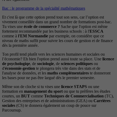
Bac : le programme de la spécialité mathématiques
Et c'est là que cette option prend tout son sens, car l’option est
vivement conseillée dans un grand nombre de formations post-bac.
Tu vises une
école de commerce ?
Sache que l'option est même
fortement recommandée par les business schools : à l'
ESSCA
comme à
l'EM Normandie
par exemple, on considère que ce
niveau de maths suffit pour suivre les cours de gestion et de finance
dès la première année.
Ton profil tend plutôt vers les sciences humaines et sociales ou
l’économie? Eh bien l'option prend aussi toute sa place. Une
licence
de psychologiqe
, de
sociologie
, de
sciences politiques
ou
d'
économie-gestion
te plongera très vite dans des stats et de
l'analyse de données, et les
maths complémentaires
te donneront
les bases pour ne pas être largué dès le premier semestre.
Même son de cloche si tu vises une
licence STAPS
ou une
formation en
management du sport
ou que tu préfères les études
courtes, un
BUT
comme
Techniques de Commercialisation
(TC),
Gestion des entreprises et de administrations (GEA) ou
Carrières
sociales
(CS) te donnera également un coup de pouce sur
Parcoursup.