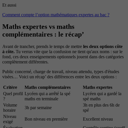
Et aussi
Comment compte l’option mathématiques expertes au bac ?
Maths expertes vs maths
complémentaires : le récap’
Avant de trancher, prends le temps de mettre
les deux options côte
à côte.
Tu verras vite que la confusion ne tient qu'aux noms : sur le
fond, ces deux enseignements optionnels jouent dans des catégories
complètement différentes.
Public concerné, charge de travail, niveau attendu, types d'études
visées… Voici un récap’ des différences entre les deux options :
Critère
Maths complémentaires
Maths expertes
Quel profil
Lycéen qui a arrêté la spé
Lycéen qui a gardé la
?
maths en terminale
spé maths
Volume
3h en plus des 6h de
3h par semaine
horaire
spé
Niveau
Bon niveau en première
Excellent niveau
exigé
Évaluation
Contrôle continu (coeff