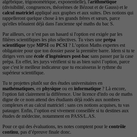
algébrique, trigonométrique, exponentielle), l'
arithmétique
(divisibilité, congruences, théorèmes de Bézout et de Gauss) et le
calcul matriciel
appliqué aux graphes et aux suites. Des notions qui
rappelleront quelque chose à tes grands frères et sœurs, parce
qu'elles trônaient déjà dans l'ancienne spé maths du bac S.
Par ailleurs, ce n’est pas un hasard si l'option est exigée par les
filières scientifiques les plus sélectives. Tu vises une
prépa
scientifique
type
MPSI
ou
PCSI
? L’option Maths expertes est
obligatoire pour que ton dossier passe la première barre. Idem si tu te
diriges vers une
école d'ingénieurs post-bac
sans passer par la case
prépa. En effet, les jurys vérifient si tu as bien suivi l’option, parce
que c'est le meilleur indicateur que tu encaisseras le rythme du
supérieur scientifique.
Tu te projettes plutôt sur des études universitaires en
mathématiques
, en
physique
ou en
informatique
? Là encore,
l'option fait clairement la différence. Une licence d'info ou de maths
digne de ce nom attend des étudiants déjà rodés aux nombres
complexes et au calcul matriciel : sans ces notions acquises, tu vas
patauger. Enfin, l’option est vivement conseillée si tu destines aux
études de médecine, notamment en PASS/L.AS.
Pour ce qui des évaluations, tes notes comptent pour le
contrôle
continu
, pas d’épreuve finale donc.