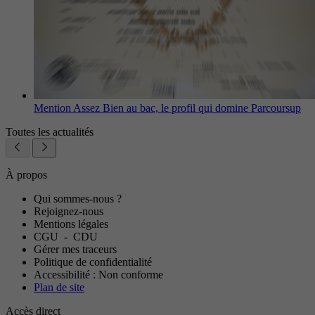
Mention Assez Bien au bac, le profil qui domine Parcoursup
Toutes les actualités
À propos
Qui sommes-nous ?
Rejoignez-nous
Mentions légales
CGU
-
CDU
Gérer mes traceurs
Politique de confidentialité
Accessibilité : Non conforme
Plan de site
Accès direct