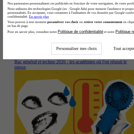
Nos partenaires personnalisent ces publicités en fonction de votre navigation, de votre profil
Nous utilisons des technologies Google (ex : Google Ads) pour mesurer l'audience et propos
personnalisés. En acceptant, vous consentez à l'utilisation de vos données par Google conf
confidentialité.
En savoir plus
Vous pouvez à tout moment
paramétrer vos choix
ou
retirer votre consentement
en cliqu
en bas de page.
Politique de confidentialité
Politique 
Pour en savoir plus, consultez notre
et notre
Personnaliser mes choix
Tout accept
Bac général et techno 2026 : les académies où l'on réussit le
mieux