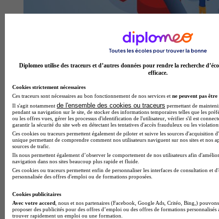
Fin du bac, phase principale Parcoursup bouclée : où en est
ton orientation ?
Diplomeo utilise des traceurs et d’autres données pour rendre la recherche d’éco
efficace.
Cookies strictement nécessaires
Ces traceurs sont nécessaires au bon fonctionnement de nos services et
ne peuvent pas être 
de l'ensemble des cookies ou traceurs
Il s'agit notamment
permettant de maintenir 
pendant sa navigation sur le site, de stocker des informations temporaires telles que les préf
ou les offres vues, gérer les processus d'identification de l'utilisateur, vérifier s'il est conn
garantir la sécurité du site web en détectant les tentatives d'accès frauduleux ou les violation
Ces cookies ou traceurs permettent également de piloter et suivre les sources d'acquisition d'
unique permettant de comprendre comment nos utilisateurs naviguent sur nos sites et nos ap
sources de trafic.
Ils nous permettent également d’observer le comportement de nos utilisateurs afin d'amélior
navigation dans nos sites beaucoup plus rapide et fluide.
Ces cookies ou traceurs permettent enfin de personnaliser les interfaces de consultation et d
Bac pro 2026 : la carte des académies où l'on réussit le
personnalisée des offres d'emploi ou de formations proposées.
mieux
Cookies publicitaires
Avec votre accord
, nous et nos partenaires (Facebook, Google Ads, Critéo, Bing,) pouvons 
proposer des publicités pour des offres d’emploi ou des offres de formations personnalisés
trouver rapidement un emploi ou une formation.