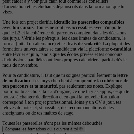
peut t'aider à y voir plus clair, tout comme les conseillers
d'orientation et les étudiants déjà inscrits dans la formation que tu
vises.
Une fois ton projet clarifié,
identifie les passerelles compatibles
avec ton cursus
. Toutes ne sont pas accessibles avec n'importe
quelle L2 et la cohérence du parcours comptent dans les décisions
des jurys. Vérifie les prérequis, les dates limites de candidature, le
format (initial ou alternance) et les
frais de scolarité
. La plupart des
formations universitaires se candidatent via la plateforme
e-candidat
entre février et juin, tandis que les écoles privées et les concours
d'admissions parallèles ont leurs propres calendriers, parfois dès le
mois de novembre.
Pour ta candidature, il faut que tu soignes particulièrement ta
lettre
de motivation
. Les jurys cherchent à comprendre
la cohérence de
ton parcours et ta maturité
, pas seulement tes notes. Explique
pourquoi tu as choisi ta L2 d'origine, ce que tu y as appris, ce qui te
pousse à changer de direction et en quoi la nouvelle formation
correspond à ton projet professionnel. Joins-y un CV à jour, tes
relevés de notes et, si possible, des recommandations de tes
enseignants ou de tes maîtres de stage.
Toutes les passerelles n'ont pas les mêmes débouchés
Compare les formations qui s'ouvrent à toi 🎯