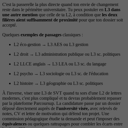
C'est la passerelle la plus directe quand ton envie de changement
reste dans le périmètre universitaire. Tu peux postuler en
L3 dans
une autre mention
que celle de ta L2, à condition que
les deux
filières aient suffisamment de proximité
pour que ton dossier soit
accepté.
Quelques
exemples de passages
classiques :
L2 éco-gestion → L3 AES ou L3 gestion
L2 droit → L3 administration publique ou L3 sc. politiques
L2 LLCE anglais → L3 LEA ou L3 sc. du langage
L2 psycho → L3 sociologie ou L3 sc. de l'éducation
L2 histoire → L3 géographie ou L3 sc. politiques
À l'inverse, viser une L3 de SVT quand tu sors d'une L2 de lettres
modernes, c'est plus compliqué et tu devras probablement repasser
par la plateforme Parcoursup. La candidature passe par un dossier
déposé directement auprès de
l'université visée,
avec relevés de
notes, CV et lettre de motivation qui défend ton projet. Une
commission pédagogique étudie ta demande et peut t'imposer des
équivalences
ou quelques rattrapages pour combler les écarts entre