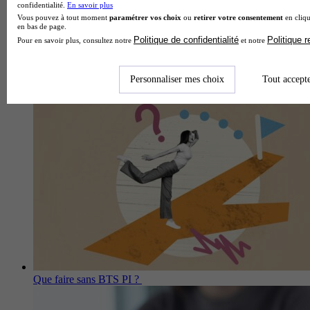
confidentialité.
En savoir plus
Vous pouvez à tout moment
paramétrer vos choix
ou
retirer votre consentement
en cliqu
en bas de page.
Politique de confidentialité
Politique 
Pour en savoir plus, consultez notre
et notre
Personnaliser mes choix
Tout accept
Que faire sans BTS CI ?
Que faire sans BTS PI ?