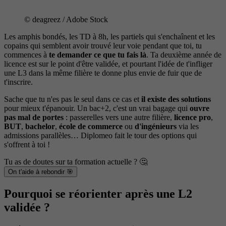
© deagreez / Adobe Stock
Les amphis bondés, les TD à 8h, les partiels qui s'enchaînent et les
copains qui semblent avoir trouvé leur voie pendant que toi, tu
commences à
te demander ce que tu fais là
. Ta deuxième année de
licence est sur le point d'être validée, et pourtant l'idée de t'infliger
une L3 dans la même filière te donne plus envie de fuir que de
t'inscrire.
Sache que tu n'es pas le seul dans ce cas et
il existe des solutions
pour mieux t'épanouir. Un bac+2, c'est un vrai bagage qui
ouvre
pas mal de portes
: passerelles vers une autre filière,
licence pro
,
BUT
,
bachelor
,
école de commerce
ou
d'ingénieurs
via les
admissions parallèles… Diplomeo fait le tour des options qui
s'offrent à toi !
Tu as de doutes sur ta formation actuelle ? 🤔
On t'aide à rebondir 🎯
Pourquoi se réorienter après une L2
validée ?