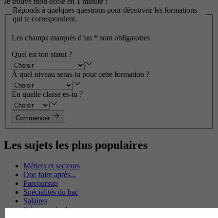
Je trouve mon école en 1 minute !
Réponds à quelques questions pour découvrir les formations
qui te correspondent.
Les champs marqués d’un
*
sont obligatoires
Quel est ton statut ?
À quel niveau seras-tu pour cette formation ?
En quelle classe es-tu ?
Commencer
Les sujets les plus populaires
Métiers et secteurs
Que faire après...
Parcoursup
Spécialités du bac
Salaires
Gérer son budget