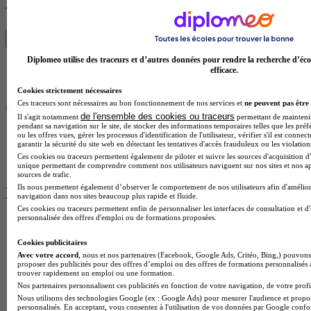
Trouve ton diplôme en 1 min avec Diplomeo !
Trouver mon école
Diplomeo utilise des traceurs et d’autres données pour rendre la recherche d’éco
efficace.
Cookies strictement nécessaires
Ces traceurs sont nécessaires au bon fonctionnement de nos services et
ne peuvent pas être 
de l'ensemble des cookies ou traceurs
Il s'agit notamment
permettant de maintenir 
pendant sa navigation sur le site, de stocker des informations temporaires telles que les préf
ou les offres vues, gérer les processus d'identification de l'utilisateur, vérifier s'il est conn
garantir la sécurité du site web en détectant les tentatives d'accès frauduleux ou les violation
Ces cookies ou traceurs permettent également de piloter et suivre les sources d'acquisition d'
unique permettant de comprendre comment nos utilisateurs naviguent sur nos sites et nos ap
sources de trafic.
Ils nous permettent également d’observer le comportement de nos utilisateurs afin d'amélior
Plus de contenus sur Réorientation
navigation dans nos sites beaucoup plus rapide et fluide.
Ces cookies ou traceurs permettent enfin de personnaliser les interfaces de consultation et d
personnalisée des offres d'emploi ou de formations proposées.
Cookies publicitaires
Avec votre accord
, nous et nos partenaires (Facebook, Google Ads, Critéo, Bing,) pouvons 
proposer des publicités pour des offres d’emploi ou des offres de formations personnalisés
trouver rapidement un emploi ou une formation.
Nos partenaires personnalisent ces publicités en fonction de votre navigation, de votre profil
Nous utilisons des technologies Google (ex : Google Ads) pour mesurer l'audience et propos
personnalisés. En acceptant, vous consentez à l'utilisation de vos données par Google conf