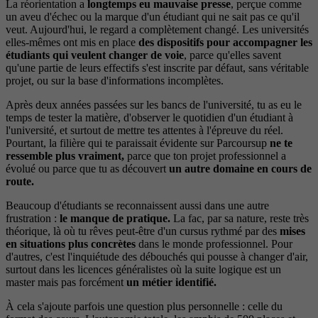
La réorientation a
longtemps eu mauvaise presse
, perçue comme
un aveu d'échec ou la marque d'un étudiant qui ne sait pas ce qu'il
veut. Aujourd'hui, le regard a complètement changé. Les universités
elles-mêmes ont mis en place
des dispositifs pour accompagner les
étudiants qui veulent changer de voie
, parce qu'elles savent
qu'une partie de leurs effectifs s'est inscrite par défaut, sans véritable
projet, ou sur la base d'informations incomplètes.
Après deux années passées sur les bancs de l'université, tu as eu le
temps de tester la matière, d'observer le quotidien d'un étudiant à
l'université, et surtout de mettre tes attentes à l'épreuve du réel.
Pourtant, la filière qui te paraissait évidente sur Parcoursup
ne te
ressemble plus vraiment,
parce que ton projet professionnel a
évolué ou parce que tu as découvert
un autre domaine en cours de
route.
Beaucoup d'étudiants se reconnaissent aussi dans une autre
frustration :
le manque de pratique.
La fac, par sa nature, reste très
théorique, là où tu rêves peut-être d'un cursus rythmé par des
mises
en situations plus concrètes
dans le monde professionnel. Pour
d'autres, c'est l'inquiétude des débouchés qui pousse à changer d'air,
surtout dans les licences généralistes où la suite logique est un
master mais pas forcément
un métier identifié.
À cela s'ajoute parfois une question plus personnelle : celle du