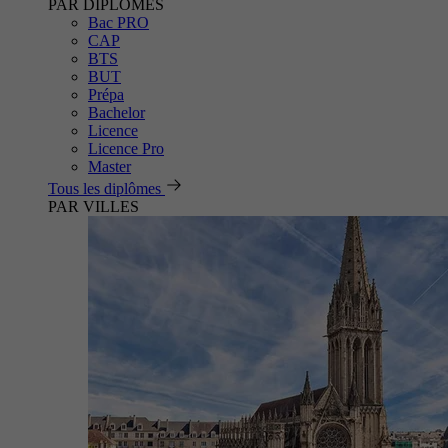
PAR DIPLÔMES
Bac PRO
CAP
BTS
BUT
Prépa
Bachelor
Licence
Licence Pro
Master
Tous les diplômes
PAR VILLES