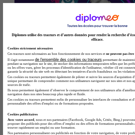
Diplomeo utilise des traceurs et d’autres données pour rendre la recherche d’éco
efficace.
Cookies strictement nécessaires
Ces traceurs sont nécessaires au bon fonctionnement de nos services et
ne peuvent pas être 
Quels métiers après un Bachelor Data et IA ?
de l'ensemble des cookies ou traceurs
Il s'agit notamment
permettant de maintenir 
pendant sa navigation sur le site, de stocker des informations temporaires telles que les préf
ou les offres vues, gérer les processus d'identification de l'utilisateur, vérifier s'il est conn
garantir la sécurité du site web en détectant les tentatives d'accès frauduleux ou les violation
Ces cookies ou traceurs permettent également de piloter et suivre les sources d'acquisition d'
unique permettant de comprendre comment nos utilisateurs naviguent sur nos sites et nos ap
sources de trafic.
Ils nous permettent également d’observer le comportement de nos utilisateurs afin d'amélior
navigation dans nos sites beaucoup plus rapide et fluide.
Ces cookies ou traceurs permettent enfin de personnaliser les interfaces de consultation et d
personnalisée des offres d'emploi ou de formations proposées.
Cookies publicitaires
Avec votre accord
, nous et nos partenaires (Facebook, Google Ads, Critéo, Bing,) pouvons 
proposer des publicités pour des offres d’emploi ou des offres de formations personnalisés
trouver rapidement un emploi ou une formation.
Nos partenaires personnalisent ces publicités en fonction de votre navigation, de votre profil