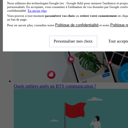
Enquête Insertion CGE 2026 : le taux d’emploi des diplômés
Nous utilisons des technologies Google (ex : Google Ads) pour mesurer l'audience et propos
personnalisés. En acceptant, vous consentez à l'utilisation de vos données par Google conf
chute à 76%
confidentialité.
En savoir plus
Vous pouvez à tout moment
paramétrer vos choix
ou
retirer votre consentement
en cliqu
en bas de page.
Politique de confidentialité
Politique 
Pour en savoir plus, consultez notre
et notre
Personnaliser mes choix
Tout accept
Quels métiers après un BTS communication ?