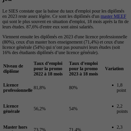
Le SIES constate que la baisse du taux d'emploi pour les diplômés
en 2023 reste assez légère. Ce sont les diplômés d'un
master MEEF
qui sont le plus souvent en situation d'emploi, 18 mois après la fin de
leurs études. 87,6% d'entre eux sont ainsi salariés.
Viennent ensuite les diplômés en 2023 d'une licence professionnelle
(80%), ceux d'un master hors enseignement (71,4%) et ceux d'une
licence générale (54%) qui n’ont pas poursuivi leurs études (soit
16% des étudiants diplômés d’une licence générale).
Taux d’emploi
Taux d’emploi
Niveau de
pour la promo
pour la promo
Variation
diplôme
2022 à 18 mois
2023 à 18 mois
Licence
1,8
81,8%
80%
professionnelle
point
Licence
2,2
56,2%
54%
générale
points
Master hors
2,3
73,7%
71,4%