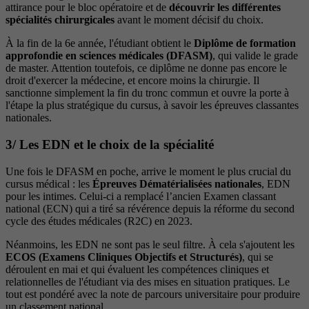
attirance pour le bloc opératoire et de
découvrir les différentes
spécialités chirurgicales
avant le moment décisif du choix.
À la fin de la 6e année, l'étudiant obtient le
Diplôme de formation
approfondie en sciences médicales (DFASM)
, qui valide le grade
de master. Attention toutefois, ce diplôme ne donne pas encore le
droit d'exercer la médecine, et encore moins la chirurgie. Il
sanctionne simplement la fin du tronc commun et ouvre la porte à
l'étape la plus stratégique du cursus, à savoir les épreuves classantes
nationales.
3/ Les EDN et le choix de la spécialité
Une fois le DFASM en poche, arrive le moment le plus crucial du
cursus médical : les
Épreuves Dématérialisées nationales
, EDN
pour les intimes. Celui-ci a remplacé l’ancien Examen classant
national (ECN) qui a tiré sa révérence depuis la réforme du second
cycle des études médicales (R2C) en 2023.
Néanmoins, les EDN ne sont pas le seul filtre. À cela s'ajoutent les
ECOS (Examens Cliniques Objectifs et Structurés)
, qui se
déroulent en mai et qui évaluent les compétences cliniques et
relationnelles de l'étudiant via des mises en situation pratiques. Le
tout est pondéré avec la note de parcours universitaire pour produire
un classement national.