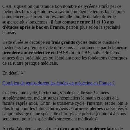
C'est la question qui taraude bon nombre de lycéens attirés par ce
métier des blocs opératoires, à savoir combien de temps faut-il pour
commencer sa carrière professionnelle. Inutile de faire durer le
suspense plus longtemps : il faut
compter entre 11 et 13 ans
d'études après le bac en France
, parfois plus selon la spécialité
choisie.
Cette durée se découpe en
trois grands cycles
dans le cursus de
médecine. Le premier cycle dure 3 ans : il commence par la fameuse
première année sélective en PASS ou en LAS,
suivie de deux
années dites précliniques où l'étudiant pose les fondations théoriques
de sa future pratique médicale.
En détail 💡
Combien de temps durent les études de médecine en France ?
Le deuxième cycle,
l'externat
, s'étale ensuite sur 3 années
supplémentaires, mêlant stages hospitaliers le matin et cours à la
faculté l'après-midi. Enfin, le troisième cycle, l'internat, est de loin le
plus long pour les futurs chirurgiens :
6 années pleines
consacrées à
l'apprentissage d'une spécialité chirurgicale précise (contre 4 à 5 ans
seulement pour les spécialités strictement médicales).
À cela s'ajoutent souvent une à
deux années supplémentaires
de