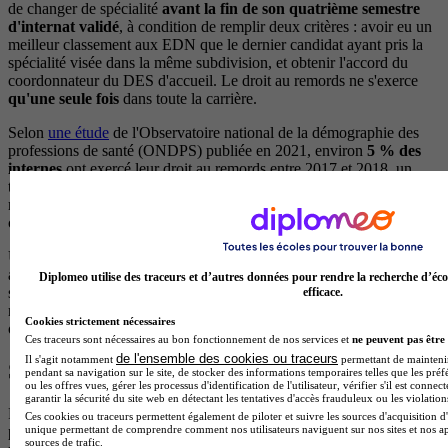
de changer de spécialité
avant la fin de son quatrième semestre
d'internat validé
, à condition de remplir deux critères : avoir eu un
meilleur classement aux EDN que le dernier candidat ayant pris la
spécialité visée dans la même subdivision, et obtenir l'accord du
coordonnateur du DES d'accueil. Le droit au remords ne s'exerce
qu'une seule fois
dans toute la carrière.
Selon
une étude
de l'Observatoire national de la démographie des
professions de santé (ONDPS) publiée en 2021, environ
5 % des
internes
ont exercé leur droit au remords entre 2017 et 2018, un
taux qui grimpe à
9 % pour les spécialités chirurgicales
. Plus de la
moitié des internes sortants se réorientent vers une spécialité non
chirurgicale (médecine d'urgence, anesthésie-réanimation, gériatrie).
Une alternative existe aussi pour ceux qui ne veulent pas tout
abandonner mais préfèrent un autre rythme : viser un DES de
Diplomeo utilise des traceurs et d’autres données pour rendre la recherche d’éco
spécialité médicale
moins éprouvant physiquement,
ou se
efficace.
reconvertir vers
la recherche médicale
, l'enseignement universitaire
Cookies strictement nécessaires
ou la médecine du travail.
Ces traceurs sont nécessaires au bon fonctionnement de nos services et
ne peuvent pas être 
de l'ensemble des cookies ou traceurs
Il s'agit notamment
permettant de maintenir 
Salaire et débouchés d'un chirurgien
pendant sa navigation sur le site, de stocker des informations temporaires telles que les préf
ou les offres vues, gérer les processus d'identification de l'utilisateur, vérifier s'il est conn
garantir la sécurité du site web en détectant les tentatives d'accès frauduleux ou les violation
Pour ceux qui vont jusqu'au bout, en revanche, les perspectives
Ces cookies ou traceurs permettent également de piloter et suivre les sources d'acquisition d'
unique permettant de comprendre comment nos utilisateurs naviguent sur nos sites et nos ap
professionnelles et financières restent solides. Une fois le parcours
sources de trafic.