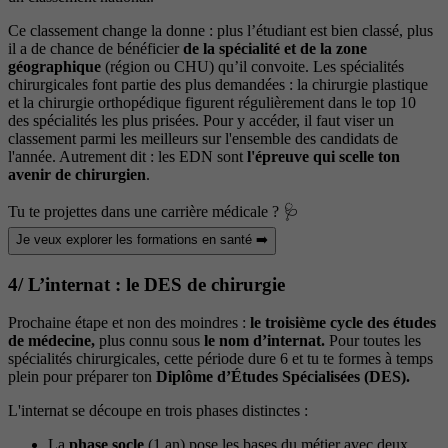
Ce classement change la donne : plus l’étudiant est bien classé, plus
il a de chance de bénéficier
de la spécialité et de la zone
géographique
(région ou CHU) qu’il convoite. Les spécialités
chirurgicales font partie des plus demandées : la chirurgie plastique
et la chirurgie orthopédique figurent régulièrement dans le top 10
des spécialités les plus prisées. Pour y accéder, il faut viser un
classement parmi les meilleurs sur l'ensemble des candidats de
l'année. Autrement dit : les EDN sont
l'épreuve qui scelle ton
avenir de chirurgien
.
Tu te projettes dans une carrière médicale ? 🩺
Je veux explorer les formations en santé ➡️
4/ L’internat : le DES de chirurgie
Prochaine étape et non des moindres :
le troisième cycle des études
de médecine,
plus connu sous
le nom d’internat.
Pour toutes les
spécialités chirurgicales, cette période dure 6 et tu te formes à temps
plein pour préparer ton
Diplôme d’Études Spécialisées (DES).
L'internat se découpe en trois phases distinctes :
La
phase socle
(1 an) pose les bases du métier avec deux