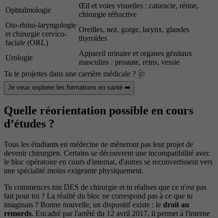
Œil et voies visuelles : cataracte, rétine,
Ophtalmologie
chirurgie réfractive
Oto-rhino-laryngologie
Oreilles, nez, gorge, larynx, glandes
et chirurgie cervico-
thyroïdes
faciale (ORL)
Appareil urinaire et organes génitaux
Urologie
masculins : prostate, reins, vessie
Tu te projettes dans une carrière médicale ? 🩺
Je veux explorer les formations en santé ➡️
Quelle réorientation possible en cours
d’études ?
Tous les étudiants en médecine ne mèneront pas leur projet de
devenir chirurgien. Certains se découvrent une incompatibilité avec
le bloc opératoire en cours d'internat, d'autres se reconvertissent vers
une spécialité moins exigeante physiquement.
Tu commences ton DES de chirurgie et tu réalises que ce n'est pas
fait pour toi ? La réalité du bloc ne correspond pas à ce que tu
imaginais ? Bonne nouvelle, un dispositif existe : le
droit au
remords
. Encadré par l'arrêté du 12 avril 2017, il permet à l'interne