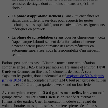
semestres de stage, dont au moins un dans la spécialité
choisie.
La
phase d'approfondissement
(3 ans) : tu enchaînes les
stages dans différents services pour acquérir les gestes
techniques de sa spécialité, tout en suivant des enseignements
théoriques en parallèle.
La
phase de consolidation
(2 ans pour les chirurgiens) : cette
étape marque l'aboutissement de la formation : l'interne
devient docteur junior et réalise des actes médicaux en
autonomie supervisée, sous la responsabilité d'un médecin
senior.
Parlons peu, parlons cash. L’interne touche une rémunération
comprise
entre 1 625 € nets
par mois en 1re année et environ
1 870
€ nets
en 3e année au titre des émoluments de base. À cela
s'ajoutent les gardes, dont l'indemnité a été
majorée de 50 % depuis
janvier 2024
: il faut compter environ 234 € brut par garde de nuit en
semaine, et 256 € brut par garde de week-end ou jour férié.
Avec un rythme moyen de
3 à 4 gardes mensuelles,
le revenu total
grimpe
entre 1 900 et 2 900 € nets
selon l'année d'internat et
l'intensité des gardes. Une rémunération modeste au regard du
volume horaire, mais qui pose les premières pierres des futures