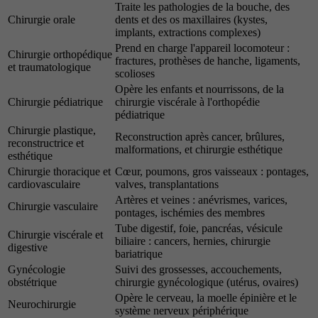
Traite les pathologies de la bouche, des
Chirurgie orale
dents et des os maxillaires (kystes,
implants, extractions complexes)
Prend en charge l'appareil locomoteur :
Chirurgie orthopédique
fractures, prothèses de hanche, ligaments,
et traumatologique
scolioses
Opère les enfants et nourrissons, de la
Chirurgie pédiatrique
chirurgie viscérale à l'orthopédie
pédiatrique
Chirurgie plastique,
Reconstruction après cancer, brûlures,
reconstructrice et
malformations, et chirurgie esthétique
esthétique
Chirurgie thoracique et
Cœur, poumons, gros vaisseaux : pontages,
cardiovasculaire
valves, transplantations
Artères et veines : anévrismes, varices,
Chirurgie vasculaire
pontages, ischémies des membres
Tube digestif, foie, pancréas, vésicule
Chirurgie viscérale et
biliaire : cancers, hernies, chirurgie
digestive
bariatrique
Gynécologie
Suivi des grossesses, accouchements,
obstétrique
chirurgie gynécologique (utérus, ovaires)
Opère le cerveau, la moelle épinière et le
Neurochirurgie
système nerveux périphérique