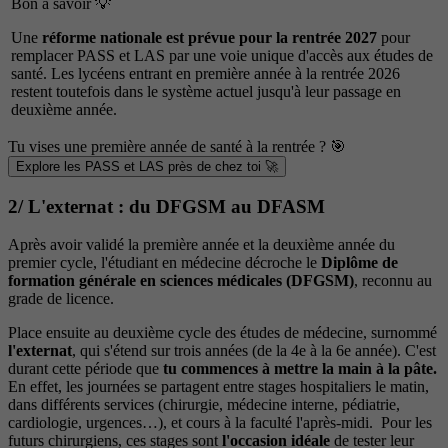
Bon à savoir 💡
Une
réforme nationale est prévue pour la rentrée 2027
pour
remplacer PASS et LAS par une voie unique d'accès aux études de
santé. Les lycéens entrant en première année à la rentrée 2026
restent toutefois dans le système actuel jusqu'à leur passage en
deuxième année.
Tu vises une première année de santé à la rentrée ? 🎯
Explore les PASS et LAS près de chez toi 🚀
2/ L'externat : du DFGSM au DFASM
Après avoir validé la première année et la deuxième année du
premier cycle, l'étudiant en médecine décroche le
Diplôme de
formation générale en sciences médicales (DFGSM)
, reconnu au
grade de licence.
Place ensuite au deuxième cycle des études de médecine, surnommé
l'externat
, qui s'étend sur trois années (de la 4e à la 6e année). C'est
durant cette période que
tu commences à mettre la main à la pâte.
En effet, les journées se partagent entre stages hospitaliers le matin,
dans différents services (chirurgie, médecine interne, pédiatrie,
cardiologie, urgences…), et cours à la faculté l'après-midi. Pour les
futurs chirurgiens, ces stages sont
l'occasion idéale
de tester leur