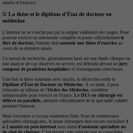
années d’exercice.
5/ La thèse et le diplôme d’État de docteur en
médecine
L'internat ne se conclut pas par la simple validation des stages. Pour
pouvoir exercer en autonomie complète et porter officiellement
le
titre de docteur,
l'interne doit
soutenir une thèse d'exercice
au
cours de sa dernière année.
Ce travail de recherche, généralement basé sur une étude clinique ou
une analyse de cas observés en service, est défendu devant un
jury
composé de praticiens hospitalier
s et d'enseignants-chercheurs.
Une fois la thèse soutenue avec succès, tu décroches enfin le
Diplôme d'État de Docteur en Médecine
. À ce stade, il peut
s'inscrire au tableau de l'
Ordre des Médecins
, condition
indispensable pour exercer en France.
Le DES en chirurgie est
délivré en parallèle,
attestant officiellement de la spécialité validée
pendant l'internat.
Mais l'aventure n’est pas totalement finie. Pour de nombreuses
spécialités chirurgicales, le jeune chirurgien doit encore enchaîner
1
à 2 années en post-internat
sous statut
d'assistant spécialiste ou
de chef de clinique.
C'est durant cette période que tu consolides