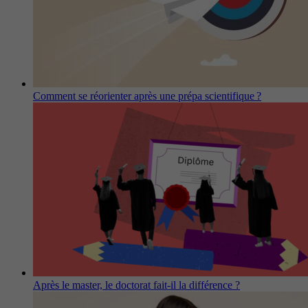
Comment se réorienter après une prépa scientifique ?
Après le master, le doctorat fait-il la différence ?