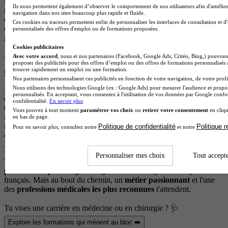
mené à son terme, le salaire du chirurgien varie fortement selon son
Ils nous permettent également d’observer le comportement de nos utilisateurs afin d'amélior
mode d'exercice
. À l'hôpital public, un praticien hospitalier touche
navigation dans nos sites beaucoup plus rapide et fluide.
environ
4 000 € nets mensuels en début de carrière
, et grimpe
Ces cookies ou traceurs permettent enfin de personnaliser les interfaces de consultation et d
entre
6 500 et 7 500 € nets en fin de carrière
avec les primes et les
personnalisée des offres d'emploi ou de formations proposées.
gardes.
Cookies publicitaires
À lire également
Avec votre accord
, nous et nos partenaires (Facebook, Google Ads, Critéo, Bing,) pouvons 
proposer des publicités pour des offres d’emploi ou des offres de formations personnalisés
trouver rapidement un emploi ou une formation.
Quels sont les métiers de la santé les mieux payés ?
Nos partenaires personnalisent ces publicités en fonction de votre navigation, de votre profil
Nous utilisons des technologies Google (ex : Google Ads) pour mesurer l'audience et propos
En
profession libérale
, la rémunération s'envole : selon les données
personnalisés. En acceptant, vous consentez à l'utilisation de vos données par Google conf
de la Caisse Autonome de Retraite des Médecins de France
confidentialité.
En savoir plus
(CARMF) en 2023, le revenu médian d'un chirurgien installé tourne
Vous pouvez à tout moment
paramétrer vos choix
ou
retirer votre consentement
en cliqu
autour de 185 000 € bruts annuels, soit près de
12 300 € nets par
en bas de page.
mois
. Les spécialités les mieux rémunérées (orthopédie, plastique,
Politique de confidentialité
Politique 
Pour en savoir plus, consultez notre
et notre
ophtalmologie) peuvent dépasser 250 000 € brut par an, en secteur
2.
Personnaliser mes choix
Tout accept
Tu l’auras compris, Devenir chirurgien, c'est s'engager dans
l'un des
parcours les plus longs
et exigeants de l'enseignement supérieur
français. Mais au bout du chemin, un
métier passionnant
et l'une
des
professions médicales les plus reconnues
t'attendent.
Tu vises une carrière en médecine ou en chirurgie ? 🩺
Explore les formations qui mènent au bloc ➡️