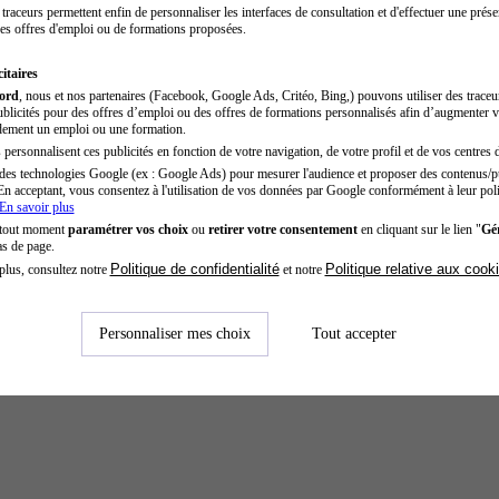
traceurs permettent enfin de personnaliser les interfaces de consultation et d'effectuer une prése
es offres d'emploi ou de formations proposées.
itaires
cord
, nous et nos partenaires (Facebook, Google Ads, Critéo, Bing,) pouvons utiliser des trace
blicités pour des offres d’emploi ou des offres de formations personnalisés afin d’augmenter v
dement un emploi ou une formation.
personnalisent ces publicités en fonction de votre navigation, de votre profil et de vos centres d
des technologies Google (ex : Google Ads) pour mesurer l'audience et proposer des contenus/pu
En acceptant, vous consentez à l'utilisation de vos données par Google conformément à leur poli
En savoir plus
 tout moment
paramétrer vos choix
ou
retirer votre consentement
en cliquant sur le lien "
Gér
as de page.
Politique de confidentialité
Politique relative aux cook
plus, consultez notre
et notre
Personnaliser mes choix
Tout accepter