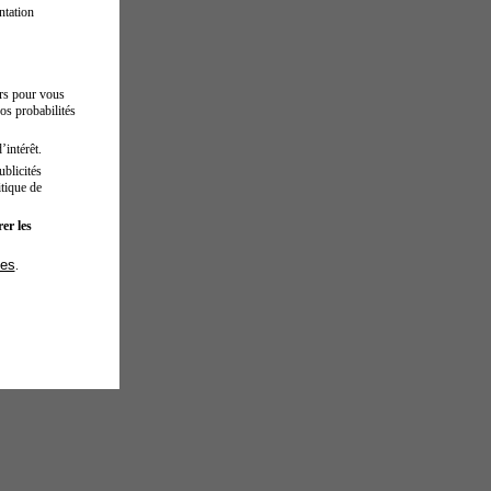
ntation
urs pour vous
os probabilités
’intérêt.
blicités
tique de
er les
ies
.