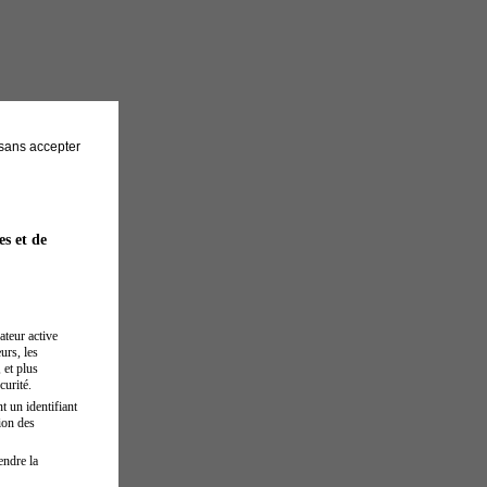
sans accepter
es et de
ateur active
urs, les
 et plus
curité.
t un identifiant
ion des
endre la