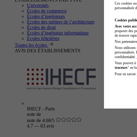
Ces cookies ou 
Universités
personnalisée d
Écoles de commerce
Écoles d’ingénieurs
Cookies public
Écoles des métiers de l’architecture
Avec votre ac
Écoles de droit
proposer des pu
Écoles d’ingénieur informatique
de trouver rapi
Écoles hôtelières
Nos partenaires 
Toutes les écoles
Nous utilisons 
AVIS DES ÉTABLISSEMENTS
personnalisés. 
confidentialité.
Vous pouvez à
traceurs
" en b
Pour en savoir 
IHECF - Paris
note de
note de 4.68/5
4.7
—
63 avis