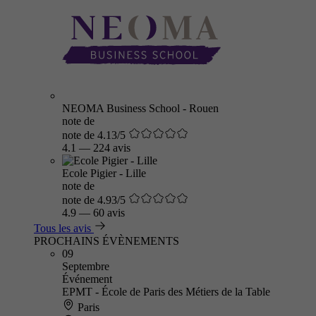
NEOMA Business School - Rouen
note de
note de 4.13/5
4.1
—
224 avis
Ecole Pigier - Lille
note de
note de 4.93/5
4.9
—
60 avis
Tous les avis
PROCHAINS ÉVÈNEMENTS
09
Septembre
Événement
EPMT - École de Paris des Métiers de la Table
Paris