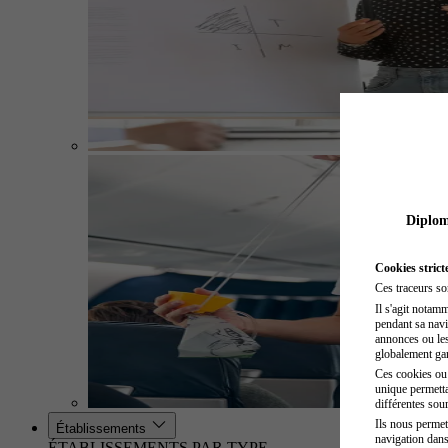
Diplome
Cookies strict
Ces traceurs so
Il s'agit notam
pendant sa navig
annonces ou les 
globalement gara
Ces cookies ou t
unique permetta
différentes sour
Ils nous permet
Établissements
navigation dans
ÉTABLISSEMENTS PAR TYPE