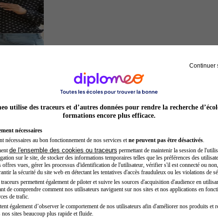
Continuer 
Chef de projet
o utilise des traceurs et d’autres données pour rendre la recherche d’écol
formations encore plus efficace.
ement nécessaires
nt nécessaires au bon fonctionnement de nos services et
ne peuvent pas être désactivés
.
de l'ensemble des cookies ou traceurs
ment
permettant de maintenir la session de l'utilis
ation sur le site, de stocker des informations temporaires telles que les préférences des utilisate
offres vues, gérer les processus d'identification de l'utilisateur, vérifier s'il est connecté ou non,
ntir la sécurité du site web en détectant les tentatives d'accès frauduleux ou les violations de sé
raceurs permettent également de piloter et suivre les sources d'acquisition d'audience en utilisan
nt de comprendre comment nos utilisateurs naviguent sur nos sites et nos applications en fonct
Hôtesse de l'air steward
ces de trafic.
tent également d’observer le comportement de nos utilisateurs afin d'améliorer nos produits et r
 nos sites beaucoup plus rapide et fluide.