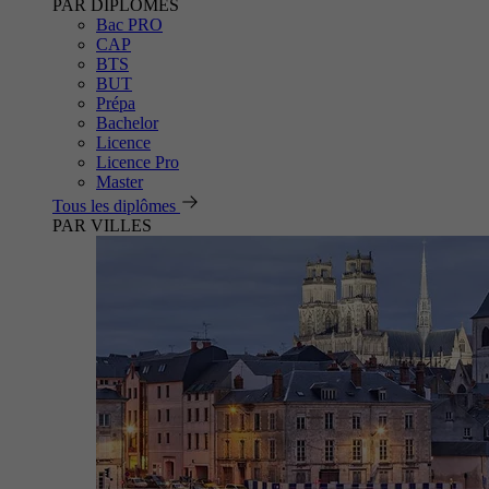
PAR DIPLÔMES
Bac PRO
CAP
BTS
BUT
Prépa
Bachelor
Licence
Licence Pro
Master
Tous les diplômes
PAR VILLES