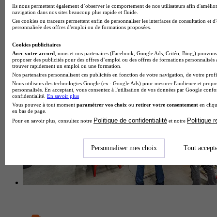
Ils nous permettent également d’observer le comportement de nos utilisateurs afin d'amélior
navigation dans nos sites beaucoup plus rapide et fluide.
Ces cookies ou traceurs permettent enfin de personnaliser les interfaces de consultation et d
École d'ingénierie informatique
personnalisée des offres d'emploi ou de formations proposées.
Voir l’établissement
Cookies publicitaires
Avec votre accord
, nous et nos partenaires (Facebook, Google Ads, Critéo, Bing,) pouvons 
proposer des publicités pour des offres d’emploi ou des offres de formations personnalisés
trouver rapidement un emploi ou une formation.
Nos partenaires personnalisent ces publicités en fonction de votre navigation, de votre profil
Nous utilisons des technologies Google (ex : Google Ads) pour mesurer l'audience et propos
personnalisés. En acceptant, vous consentez à l'utilisation de vos données par Google conf
confidentialité.
En savoir plus
Vous pouvez à tout moment
paramétrer vos choix
ou
retirer votre consentement
en cliqu
en bas de page.
Politique de confidentialité
Politique 
Pour en savoir plus, consultez notre
et notre
Personnaliser mes choix
Tout accept