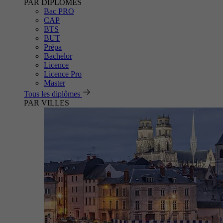
PAR DIPLÔMES
Bac PRO
CAP
BTS
BUT
Prépa
Bachelor
Licence
Licence Pro
Master
Tous les diplômes
PAR VILLES