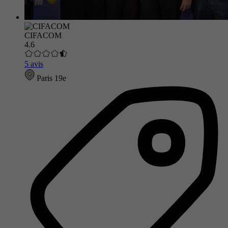
CIFACOM
4.6
5 avis
Paris 19e