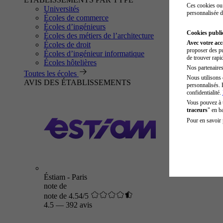
Ces cookies ou 
Universités
personnalisée d
Écoles de commerce
Écoles d’ingénieurs
Cookies public
Écoles des métiers de l’architecture
Avec votre ac
Écoles de droit
proposer des pu
Écoles d’ingénieur informatique
de trouver rapi
Écoles hôtelières
Nos partenaires 
Toutes les écoles
Nous utilisons 
AVIS DES ÉTABLISSEMENTS
personnalisés. 
confidentialité.
Vous pouvez à
traceurs
" en b
Pour en savoir 
Éstiam - Paris
note de
note de 4.54/5
4.5
—
392 avis