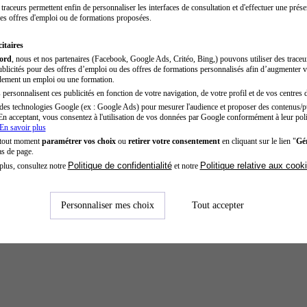
traceurs permettent enfin de personnaliser les interfaces de consultation et d'effectuer une prése
es offres d'emploi ou de formations proposées.
itaires
cord
, nous et nos partenaires (Facebook, Google Ads, Critéo, Bing,) pouvons utiliser des trace
blicités pour des offres d’emploi ou des offres de formations personnalisés afin d’augmenter v
dement un emploi ou une formation.
personnalisent ces publicités en fonction de votre navigation, de votre profil et de vos centres d
des technologies Google (ex : Google Ads) pour mesurer l'audience et proposer des contenus/pu
En acceptant, vous consentez à l'utilisation de vos données par Google conformément à leur poli
En savoir plus
 tout moment
paramétrer vos choix
ou
retirer votre consentement
en cliquant sur le lien "
Gér
as de page.
Politique de confidentialité
Politique relative aux cook
plus, consultez notre
et notre
Personnaliser mes choix
Tout accepter