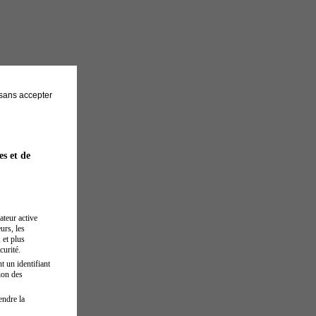
sans accepter
es et de
ateur active
urs, les
 et plus
curité.
t un identifiant
ion des
endre la