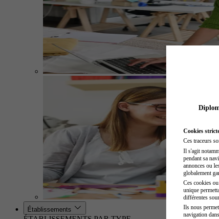
Diplome
Cookies strict
Ces traceurs so
Il s'agit notam
pendant sa navig
annonces ou les 
globalement gara
Ces cookies ou t
unique permetta
différentes sour
Ils nous permet
Établissements
navigation dans
ÉTABLISSEMENTS PAR TYPE