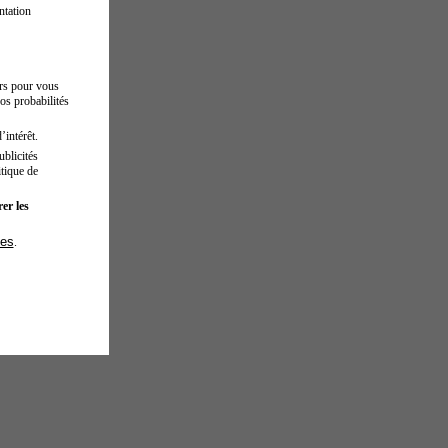
ntation
urs pour vous
os probabilités
’intérêt.
blicités
tique de
er les
ies
.