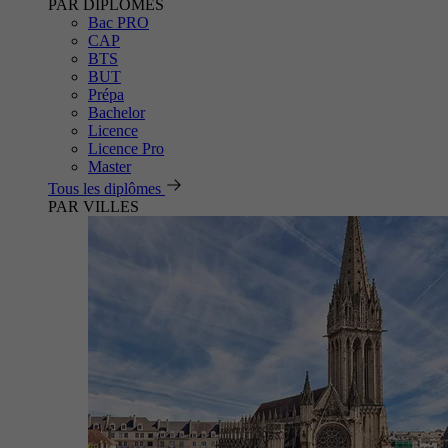
PAR DIPLÔMES
Bac PRO
CAP
BTS
BUT
Prépa
Bachelor
Licence
Licence Pro
Master
Tous les diplômes
PAR VILLES