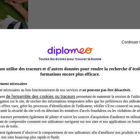
Continuer 
Entrepreneur
o utilise des traceurs et d’autres données pour rendre la recherche d’écol
formations encore plus efficace.
ement nécessaires
nt nécessaires au bon fonctionnement de nos services et
ne peuvent pas être désactivés
.
de l'ensemble des cookies ou traceurs
ment
permettant de maintenir la session de l'utilis
ation sur le site, de stocker des informations temporaires telles que les préférences des utilisate
offres vues, gérer les processus d'identification de l'utilisateur, vérifier s'il est connecté ou non,
ntir la sécurité du site web en détectant les tentatives d'accès frauduleux ou les violations de sé
raceurs permettent également de piloter et suivre les sources d'acquisition d'audience en utilisan
nt de comprendre comment nos utilisateurs naviguent sur nos sites et nos applications en fonct
Auxiliaire de puériculture
ces de trafic.
tent également d’observer le comportement de nos utilisateurs afin d'améliorer nos produits et r
 nos sites beaucoup plus rapide et fluide.